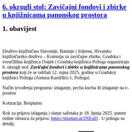
6. okrugli stol: Zavičajni fondovi i zbirke
u knjižnicama panonskog prostora
1. obavijest
Društvo knjižničara Slavonije, Baranje i Srijema, Hrvatsko
knjižničarsko društvo – Komisija za zavičajne zbirke, Gradska i
sveučilišna knjižnica Osijek i Gradska knjižnica Požega organiziraju
6. okrugli stol:
Zavičajni fondovi i zbirke u knjižnicama panonskog
prostora
koji će se održati 12. rujna 2025. godine u Gradskoj
knjižnici Požega (Antuna Kanižlića 1, Požega)
Način izvođenja programa: izlaganje, pecha kucha ili izlaganje na e-
posteru
Kotizacija: Besplatno
Rok za prijavu izlaganja i slanje sažetaka je 18. lipnja 2025. putem
online obrasca za prijavu:
https://shorturl.at/2NEqD
. U prilogu su
detalji.