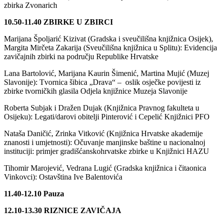
zbirka Zvonarich
10.50-11.40 ZBIRKE U ZBIRCI
Marijana Špoljarić Kizivat (Gradska i sveučilišna knjižnica Osijek),
Margita Mirčeta Zakarija (Sveučilišna knjižnica u Splitu): Evidencija
zavičajnih zbirki na području Republike Hrvatske
Lana Bartolović, Marijana Kaurin Šimenić, Martina Mujić (Muzej
Slavonije): Tvornica šibica „Drava“ – oslik osječke povijesti iz
zbirke tvorničkih glasila Odjela knjižnice Muzeja Slavonije
Roberta Subjak i Dražen Dujak (Knjižnica Pravnog fakulteta u
Osijeku): Legati/darovi obitelji Pinterović i Cepelić Knjižnici PFO
Nataša Daničić, Zrinka Vitković (Knjižnica Hrvatske akademije
znanosti i umjetnosti): Očuvanje manjinske baštine u nacionalnoj
instituciji: primjer gradišćanskohrvatske zbirke u Knjižnici HAZU
Tihomir Marojević, Vedrana Lugić (Gradska knjižnica i čitaonica
Vinkovci): Ostavština Ive Balentovića
11.40-12.10 Pauza
12.10-13.30 RIZNICE ZAVIČAJA