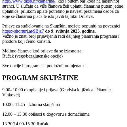
http://www.dksb.hr/clanarina/
, kao i putem bar koda na naslovnoj
stranci. U slučaju da više članova želi uplatiti članarinu putem jedne
uplatnice, prilikom uplate potrebno je navesti prezimena osoba za
koje se članarina plaća te isto javiti tajniku Društva.
Prijave za sudjelovanje na Skupštini možete popuniti na poveznici
https://shorturl.at/9Bjz7
do 9. svibnja 2025. godine.
Važno je znati broj prijavljenih radi daljnjeg planiranja programa i
prostora koji ćemo koristiti.
Molimo članove kod prijave da se izjasne za:
Ručak (vege/bezglutenske opcije)
Sve opcije i programi su podložni promjenama.
PROGRAM SKUPŠTINE
9.00- 10.00 okupljanje i prijava (Gradska knjižnica i čitaonica
Vinkovci)
10.00- 11.45 Izborna skupština
12.00 – 13.30 obilasci u dogovoru s domaćinima
13.30/14.00-15.30 Ručak