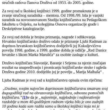
stručnih radova članova Društva od 1953. do 2005. godine.
Za svoj rad u školskoj knjižnici 1999. godine promaknuta je u
zvanje stručnog suradnika – mentora. Od 1998./99. bila je vanjski
suradnik na novoosnovanom Studiju knjižničarstva na Pedagoškom
fakultetu u Osijeku, na kolegijima Osnova organizacije građe i
Deskriptivne katalogizacije.
Za svoj rad dobila je brojna priznanja, nagrade i odlikovanja.
Hrvatsko knjižničarsko društvo odalo je priznanje Ljubi Radman za
doprinos hrvatskom knjižničarstvu dodijelivši joj Kukuljevićevu
povelju 1998. godine, a 1999. godine dobila je odličje „Red Danice
hrvatske s likom Marka Marulića“ za osobite zasluge u kulturi.
Društvo knjižničara Slavonije, Baranje i Srijema za njezin značajan
rezultat na unapređivanju i promicanju knjižničarske struke i ugleda
Društva godine 2010. dodijelilo joj je povelju „ Marija Malbaša“ .
Ljuba Radman je svoj rad u knjižničarstvu opisala ovim riječima:
„
Osobno, svojim najvećim doprinosom knjižničarstvu smatram svoj
dugogodišnji rad na obrazovanju knjižničara, odnosno pomoćnih
knjižničara.“
[1]
te da je
„najsretnije, najplodnije i najkreativnije
razdoblje u mom 40-godišnjem radnom vijeku bilo je ono zadnjih
10 godina kada sam radila samo u školskoj knjižnici koja mi je