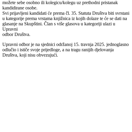
možete sebe osobno ili kolegicu/kolegu uz prethodni pristanak
kandidirane osobe.
Svi prijavljeni kandidati će prema čl. 35. Statuta Društva biti svrstani
u kategorije prema vrstama knjižnica iz kojih dolaze te će se dati na
glasanje na Skupštini. Član s više glasova u kategoriji ulazi u
Upravni
odbor Društva.
Upravni odbor je na sjednici održanoj 15. travnja 2025. jednoglasno
odlučio i ističe svoje prijedloge, a na tragu ranijih djelovanja
Društva, koji nisu obvezujući.