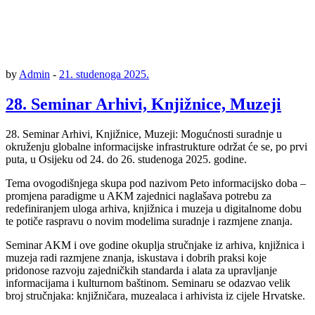
by
Admin
-
21. studenoga 2025.
28. Seminar Arhivi, Knjižnice, Muzeji
28. Seminar Arhivi, Knjižnice, Muzeji: Mogućnosti suradnje u
okruženju globalne informacijske infrastrukture održat će se, po prvi
puta, u Osijeku od 24. do 26. studenoga 2025. godine.
Tema ovogodišnjega skupa pod nazivom Peto informacijsko doba –
promjena paradigme u AKM zajednici naglašava potrebu za
redefiniranjem uloga arhiva, knjižnica i muzeja u digitalnome dobu
te potiče raspravu o novim modelima suradnje i razmjene znanja.
Seminar AKM i ove godine okuplja stručnjake iz arhiva, knjižnica i
muzeja radi razmjene znanja, iskustava i dobrih praksi koje
pridonose razvoju zajedničkih standarda i alata za upravljanje
informacijama i kulturnom baštinom. Seminaru se odazvao velik
broj stručnjaka: knjižničara, muzealaca i arhivista iz cijele Hrvatske.