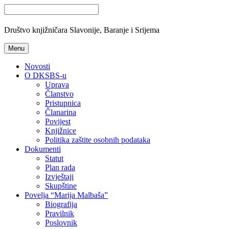
Društvo knjižničara Slavonije, Baranje i Srijema
Menu
Novosti
O DKSBS-u
Uprava
Članstvo
Pristupnica
Članarina
Povijest
Knjižnice
Politika zaštite osobnih podataka
Dokumenti
Statut
Plan rada
Izvještaji
Skupštine
Povelja “Marija Malbaša”
Biografija
Pravilnik
Poslovnik