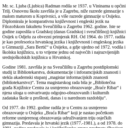
Mr. sc. Ljuba (Ljubica) Radman rodila se 1937. u Vininama u općini
Trilj. Osnovnu školu završila je u Zagrebu, niže razrede gimnazije s
malom maturom u Koprivnici, a više razrede gimnazije u Osijeku.
Diplomirala je komparativnu književnost i engleski jezik na
Filozofskom fakultetu Sveučilišta u Zagrebu 1962. godine. Iste se
godine zaposlila u Gradskoj (danas Gradskoj i sveučilišnoj) knjižnici
Osijek u Odjelu za obvezni primjerak RH. Od 1964. do 1977. radila
je kao profesorica hrvatskog jezika i književnosti i engleskog jezika
u Gimnaziji „Sara Bertić“ u Osijeku, a gdje ujedno od 1972. vodila i
školsku knjižnicu, u to vrijeme jednu od najvećih i najrazvijenijih
srednjoškolskih knjižnica u Hrvatskoj.
Godine 1981. završila je na Sveučilištu u Zagrebu postdiplomski
studij iz Bibliotekarstva, dokumentacije i inforamcijskih znanosti i
stekla akademski stupanj „magistar informacijskih znanosti
(bibliotekarstvo)“. Tema magistarskog rada bila je „Bibliotečna
građa Knjižnice Centra za usmjereno obrazovanje „Braće Ribar“ i
njena uloga u ostvarivanju odgojno-obrazovanih i kulturnih
zadataka škole u prošlosti, danas i u narednom razdoblju“.
Od 1977. do 1992. godine radila je u Centru za usmjereno
obrazovanje u Osijeku „Braća Ribar“ koji je nastao početkom
reforme usmjerenog obrazovanja udruživanjem triju osječkih
gimnazija. Predavala je hrvatski jezik (1977.-1981.), a od 1978. do