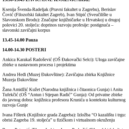
Ksenija Švenda-Radeljak (Pravni fakultet u Zagrebu), Berislav
Čović (Filozofski fakultet Zagreb), Ivan Stipić (Sveučilište u
Slavonskom Brodu): Značajne knjižničarke u Hrvatskoj u drugoj
polovici 20. stoljeća: doprinos razvoju profesije: postignuća –
slavonski zavičajni korpus
13.45-14.00 Pauza
14.00-14.30 POSTERI
Ankica Karakaš Radošević (OŠ Đakovački Selci): Uloga zavičajne
zbirke u nastavnom procesu i projektima
Andrea Heđi (Muzej Đakovštine): Zavičajna zbirka Knjižnice
Muzeja Đakovštine
Žana Amidžić Kužet (Narodna knjižnica i čitaonica Gunja) i Anita
Tufekčić (OŠ “Antun i Stjepan Radić” Gunja): Od privatne zbirke
do javnog dobra: knjižnica profesora Krunića u kontekstu kulturnog
razvoja Gunje
Ivana Fištrek (Knjižnice grada Zagreba): Izložba “O kazalištu i trgu:
obrisi Zagreba 19. stoljeća” u fizičkom i virtualnom okruženju