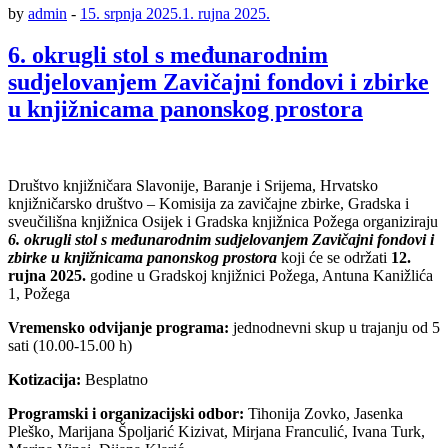
by
admin
-
15. srpnja 2025.
1. rujna 2025.
6. okrugli stol s međunarodnim
sudjelovanjem Zavičajni fondovi i zbirke
u knjižnicama panonskog prostora
Društvo knjižničara Slavonije, Baranje i Srijema, Hrvatsko
knjižničarsko društvo – Komisija za zavičajne zbirke, Gradska i
sveučilišna knjižnica Osijek i Gradska knjižnica Požega organiziraju
6. okrugli stol s međunarodnim sudjelovanjem
Zavičajni fondovi i
zbirke u knjižnicama panonskog prostora
koji će se održati
12.
rujna 2025.
godine u Gradskoj knjižnici Požega, Antuna Kanižlića
1, Požega
Vremensko odvijanje programa:
jednodnevni skup u trajanju od 5
sati (10.00-15.00 h)
Kotizacija:
Besplatno
Programski i organizacijski odbor:
Tihonija Zovko, Jasenka
Pleško, Marijana Špoljarić Kizivat, Mirjana Franculić, Ivana Turk,