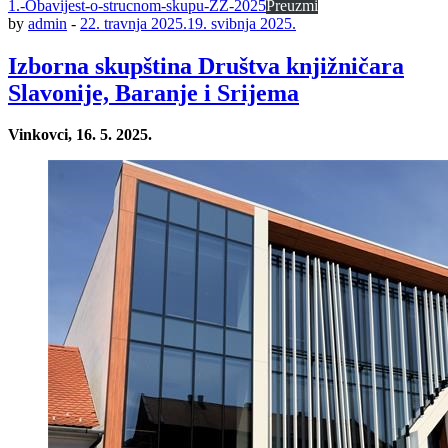
1.-Obavijest-o-strucnom-skupu-ZZ-2025
Preuzmi
by
admin
-
22. travnja 2025.
19. svibnja 2025.
Izborna skupština Društva knjižničara
Slavonije, Baranje i Srijema
Vinkovci, 16. 5. 2025.