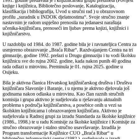
1991. godine predavala je i knjižničarsku grupu predmeta (Povijest
knjige i knjižnica, Bibliotečno poslovanje, Katalogizacija,
klasifikacija i bibliografija, Uvod u stručni rad ) u obrazovnom
profilu „suradnik u INDOK djelatnostima“. Svoje stručno znanje
nastavnim je radom uspješno prenosila na jedanaest naraštaja
učenika-knjižničara, prenoseći im ljubav prema knjizi, knjižnici i
knjižničarstvu.
U razdoblju od 1984. do 1987. godine bila je i ravnateljica Centra za
usmjereno obrazovanje „Braća Ribar“. Razdvajanjem Centra na tri
gimnazije, godine 1992. prelazi u Drugu gimnaziju i tu vodi školsku
knjižnicu sve do rujna 2002. godine, kada nakon punih 40 godina
rada odlazi u mirovinu. Preminula je 01. rujna 2025. godine u
Osijeku.
Bila je aktivna članica Hrvatskog knjižničarskog društva i Društva
knjižničara Slavonije i Baranje, i u njemu je aktivno djelovala još
godinama nakon odlaska u mirovinu. Kao član raznih stručnih
komisija i grupa aktivno je sudjelovala u rješavanju aktualnih
problema s područja knjižničarstva, a posebice onih u vezi sa
školskim knjižnicama i obrazovanjem knjižničara. Aktivno je
sudjelovala u Radnoj grupi za izradu Standarda za školske knjižnice
(1986., 1998.) te u radu Komisije za školske knjižnice i Komisije za
stručno obrazovanje i stalno stručno usavršavanje. Izradila je
Program transformacije Knjižnice CUO „Braća Ribar“ u
bibliotečno-informacijski centar (1982.), sudjelovala u izradi