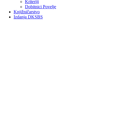
Kriteriji
Dobitnici Povelje
Knjižničarstvo
Izdanja DKSBS