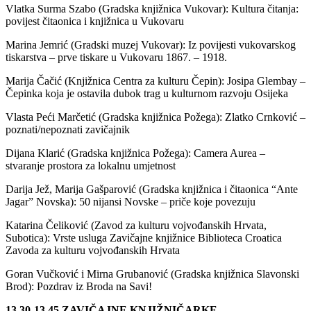
Vlatka Surma Szabo (Gradska knjižnica Vukovar): Kultura čitanja:
povijest čitaonica i knjižnica u Vukovaru
Marina Jemrić (Gradski muzej Vukovar): Iz povijesti vukovarskog
tiskarstva – prve tiskare u Vukovaru 1867. – 1918.
Marija Čačić (Knjižnica Centra za kulturu Čepin): Josipa Glembay –
Čepinka koja je ostavila dubok trag u kulturnom razvoju Osijeka
Vlasta Peći Marčetić (Gradska knjižnica Požega): Zlatko Crnković –
poznati/nepoznati zavičajnik
Dijana Klarić (Gradska knjižnica Požega): Camera Aurea –
stvaranje prostora za lokalnu umjetnost
Darija Jež, Marija Gašparović (Gradska knjižnica i čitaonica “Ante
Jagar” Novska): 50 nijansi Novske – priče koje povezuju
Katarina Čeliković (Zavod za kulturu vojvođanskih Hrvata,
Subotica): Vrste usluga Zavičajne knjižnice Biblioteca Croatica
Zavoda za kulturu vojvođanskih Hrvata
Goran Vučković i Mirna Grubanović (Gradska knjižnica Slavonski
Brod): Pozdrav iz Broda na Savi!
13.30-13.45
ZAVIČAJNE KNJIŽNIČARKE