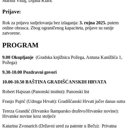
Marina Vinaj, Dijana Klarić
Prijave:
Rok za prijavu sudjelovanja bez izlaganja:
3. rujna 2025.
putem
online obrasca. Zbog ograničenog kapaciteta, prijave su ranije
zatvorene.
PROGRAM
9.00 Okupljanje
(Gradska knjižnica Požega, Antuna Kanižlića 1,
Požega)
9.30-10.00 Pozdravni govori
10.00-10.50 BAŠTINA GRADIŠĆANSKIH HRVATA
Robert Hajszan (Panonski institut): Panonski list
Franjo Pajrić (Udruga Hrvati): Gradišćanski Hrvati jučer danas sutra
Tereza Grandić (Hrvatsko štamparsko društvo/Hrvatske novine):
Hrvatske novine kroz stoljeće
Katarina Zvonarich (Državni ured za patente u Beču): Privatna