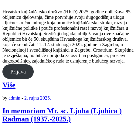
Hrvatsko knjižničarsko društvo (HKD) 2025. godine obilježava 85.
obljetnicu djelovanja, čime potvrđuje svoju dugogodišnju ulogu
ključne stručne udruge koja promiče knjižničarsku struku, razvija
knjižnične politike i potiče profesionalni rast i razvoj knjižničara u
Republici Hrvatskoj. Središnji događaj obilježavanja ove značajne
obljetnice bit će 50. skupština Hrvatskoga knjižničarskog društva,
koja će se održati 11.-12. studenoga 2025. godine u Zagrebu, u
Nacionalnoj i sveučilišnoj knjižnici u Zagrebu, Croatrium. Skupština
je izvještajna, no bit će i prigoda za osvrt na postignuća, proslavu
dugogodišnjeg zajedničkog rada te usmjerenje budućeg razvoja.
Prijava
Više
by
admin
-
2. rujna 2025.
In memoriam Mr. sc. Ljuba (Ljubica )
Radman (1937.-2025.)