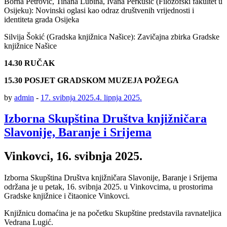
Borna Petrović, Tihana Lubina, Ivana Perkušić (Filozofski fakultet u
Osijeku): Novinski oglasi kao odraz društvenih vrijednosti i
identiteta grada Osijeka
Silvija Šokić (Gradska knjižnica Našice): Zavičajna zbirka Gradske
knjižnice Našice
14.30 RUČAK
15.30 POSJET GRADSKOM MUZEJA POŽEGA
by
admin
-
17. svibnja 2025.
4. lipnja 2025.
Izborna Skupština Društva knjižničara
Slavonije, Baranje i Srijema
Vinkovci, 16. svibnja 2025.
Izborna Skupština Društva knjižničara Slavonije, Baranje i Srijema
održana je u petak, 16. svibnja 2025. u Vinkovcima, u prostorima
Gradske knjižnice i čitaonice Vinkovci.
Knjižnicu domaćina je na početku Skupštine predstavila ravnateljica
Vedrana Lugić.