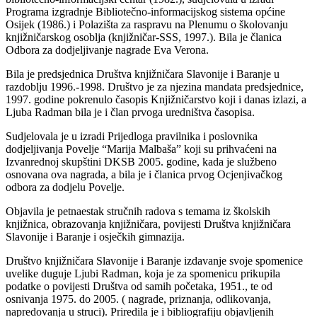
Programa izgradnje Bibliotečno-informacijskog sistema općine
Osijek (1986.) i Polazišta za raspravu na Plenumu o školovanju
knjižničarskog osoblja (knjižničar-SSS, 1997.). Bila je članica
Odbora za dodjeljivanje nagrade Eva Verona.
Bila je predsjednica Društva knjižničara Slavonije i Baranje u
razdoblju 1996.-1998. Društvo je za njezina mandata predsjednice,
1997. godine pokrenulo časopis Knjižničarstvo koji i danas izlazi, a
Ljuba Radman bila je i član prvoga uredništva časopisa.
Sudjelovala je u izradi Prijedloga pravilnika i poslovnika
dodjeljivanja Povelje “Marija Malbaša” koji su prihvaćeni na
Izvanrednoj skupštini DKSB 2005. godine, kada je službeno
osnovana ova nagrada, a bila je i članica prvog Ocjenjivačkog
odbora za dodjelu Povelje.
Objavila je petnaestak stručnih radova s temama iz školskih
knjižnica, obrazovanja knjižničara, povijesti Društva knjižničara
Slavonije i Baranje i osječkih gimnazija.
Društvo knjižničara Slavonije i Baranje izdavanje svoje spomenice
uvelike duguje Ljubi Radman, koja je za spomenicu prikupila
podatke o povijesti Društva od samih početaka, 1951., te od
osnivanja 1975. do 2005. ( nagrade, priznanja, odlikovanja,
napredovanja u struci). Priredila je i bibliografiju objavljenih