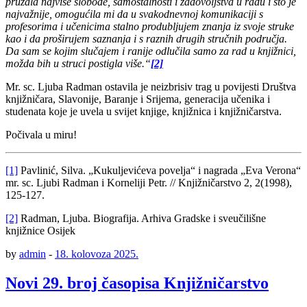
pružala najviše slobode, samostalnosti i zadovoljstva u radu i što je
najvažnije, omogućila mi da u svakodnevnoj komunikaciji s
profesorima i učenicima stalno produbljujem znanja iz svoje struke
kao i da proširujem saznanja i s raznih drugih stručnih područja.
Da sam se kojim slučajem i ranije odlučila samo za rad u knjižnici,
možda bih u struci postigla više.“
[2]
Mr. sc. Ljuba Radman ostavila je neizbrisiv trag u povijesti Društva
knjižničara, Slavonije, Baranje i Srijema, generacija učenika i
studenata koje je uvela u svijet knjige, knjižnica i knjižničarstva.
Počivala u miru!
[1]
Pavlinić, Silva. „Kukuljevićeva povelja“ i nagrada „Eva Verona“
mr. sc. Ljubi Radman i Korneliji Petr. // Knjižničarstvo 2, 2(1998),
125-127.
[2]
Radman, Ljuba. Biografija. Arhiva Gradske i sveučilišne
knjižnice Osijek
by
admin
-
18. kolovoza 2025.
Novi 29. broj časopisa Knjižničarstvo