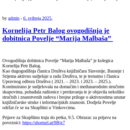
by
admin
-
6. svibnja 2025.
Kornelija Petr Balog ovogodišnja je
dobitnica Povelje “Marija Malbaša”
Ovogodišnja dobitnica Povelje “Marija Malbaša” je kolegica
Kornelija Petr Balog.
Kao dugogodišnja članica Društva knjižničara Slavonije, Baranje i
Srijema aktivno sudjeluje u radu Društva, te je trenutno i članica
Upravnog odbora Društva ( 2021. – 2023. i 2023. – 2025.).
Kontinuirano je sudjelovala na domaćim i međunarodnim stručnim
skupovima, pohađala radionice i predavanja te je objavila nekoliko
stručnih i znanstvenih radova i brojne priloge o aktivnostima unutar
knjižničarske struke i informacijskih znanosti. Dodjela Povelje
održat će se na Skupštini u Vinkovcima.
Prijave za Skupštinu traju do petka, 9.5. Obrazac za prijavu na
poveznici:
https://shorturl.at/9Bjz7