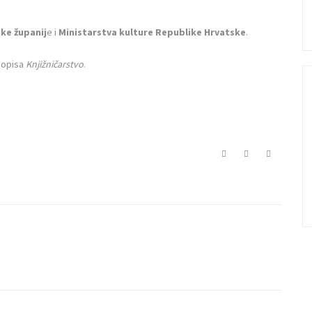
ke županij
e i
Ministarstva kulture Republike Hrvatske
.
asopisa
Knjižničarstvo
.