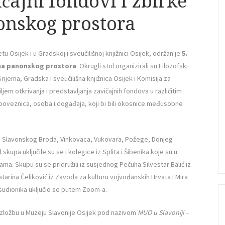
ičajni fondovi i zbirke
onskog prostora
u Osijek i u Gradskoj i sveučilišnoj knjižnici Osijek, održan je
5.
cama panonskog prostora
. Okrugli stol organizirali su Filozofski
Srijema, Gradska i sveučilišna knjižnica Osijek i Komisija za
ljem otkrivanja i predstavljanja zavičajnih fondova u različitim
 poveznica, osoba i događaja, koji bi bili okosnice međusobne
a, Slavonskog Broda, Vinkovaca, Vukovara, Požege, Donjeg
skupa uključile su se i kolegice iz Splita i Šibenika koje su u
. Skupu su se pridružili iz susjednog Pečuha Silvestar Balić iz
arina Čeliković iz Zavoda za kulturu vojvođanskih Hrvata i Mira
io sudionika uključio se putem Zoom-a.
 izložbu u Muzeju Slavonije Osijek pod nazivom
MUO u Slavoniji –