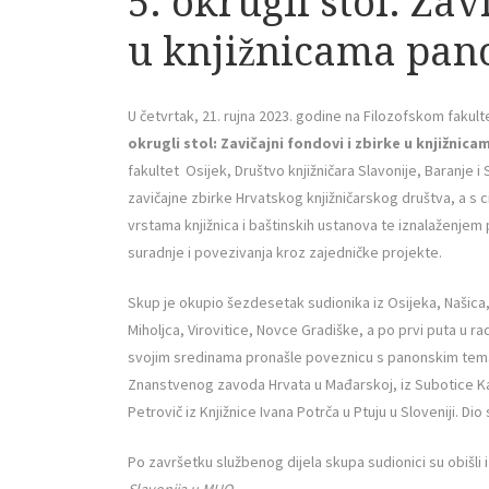
5. okrugli stol: Zav
u knjižnicama pan
U četvrtak, 21. rujna 2023. godine na Filozofskom fakultet
okrugli stol: Zavičajni fondovi i zbirke u knjižni
fakultet Osijek, Društvo knjižničara Slavonije, Baranje i 
zavičajne zbirke Hrvatskog knjižničarskog društva, a s ci
vrstama knjižnica i baštinskih ustanova te iznalaženjem
suradnje i povezivanja kroz zajedničke projekte.
Skup je okupio šezdesetak sudionika iz Osijeka, Našic
Miholjca, Virovitice, Novce Gradiške, a po prvi puta u rad 
svojim sredinama pronašle poveznicu s panonskim temama
Znanstvenog zavoda Hrvata u Mađarskoj, iz Subotice Kat
Petrovič iz Knjižnice Ivana Potrča u Ptuju u Sloveniji. D
Po završetku službenog dijela skupa sudionici su obišli
Slavonija u MUO
.