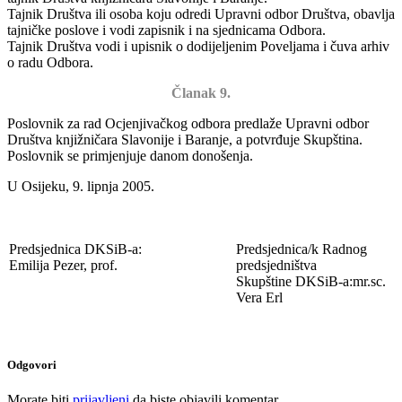
Tajnik Društva ili osoba koju odredi Upravni odbor Društva, obavlja
tajničke poslove i vodi zapisnik i na sjednicama Odbora.
Tajnik Društva vodi i upisnik o dodijeljenim Poveljama i čuva arhiv
o radu Odbora.
Članak 9.
Poslovnik za rad Ocjenjivačkog odbora predlaže Upravni odbor
Društva knjižničara Slavonije i Baranje, a potvrđuje Skupština.
Poslovnik se primjenjuje danom donošenja.
U Osijeku, 9. lipnja 2005.
Predsjednica DKSiB-a:
Predsjednica/k Radnog
Emilija Pezer, prof.
predsjedništva
Skupštine DKSiB-a:mr.sc.
Vera Erl
Odgovori
Morate biti
prijavljeni
da biste objavili komentar.