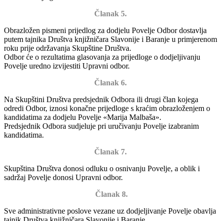
Članak 5.
Obrazložen pismeni prijedlog za dodjelu Povelje Odbor dostavlja
putem tajnika Društva knjižničara Slavonije i Baranje u primjerenom
roku prije održavanja Skupštine Društva.
Odbor će o rezultatima glasovanja za prijedloge o dodjeljivanju
Povelje uredno izvijestiti Upravni odbor.
Članak 6.
Na Skupštini Društva predsjednik Odbora ili drugi član kojega
odredi Odbor, iznosi konačne prijedloge s kraćim obrazloženjem o
kandidatima za dodjelu Povelje «Marija Malbaša».
Predsjednik Odbora sudjeluje pri uručivanju Povelje izabranim
kandidatima.
Članak 7.
Skupština Društva donosi odluku o osnivanju Povelje, a oblik i
sadržaj Povelje donosi Upravni odbor.
Članak 8.
Sve administrativne poslove vezane uz dodjeljivanje Povelje obavlja
tajnik Društva knjižničara Slavonije i Baranje.