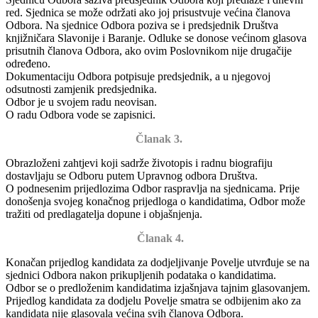
red. Sjednica se može održati ako joj prisustvuje većina članova
Odbora. Na sjednice Odbora poziva se i predsjednik Društva
knjižničara Slavonije i Baranje. Odluke se donose većinom glasova
prisutnih članova Odbora, ako ovim Poslovnikom nije drugačije
određeno.
Dokumentaciju Odbora potpisuje predsjednik, a u njegovoj
odsutnosti zamjenik predsjednika.
Odbor je u svojem radu neovisan.
O radu Odbora vode se zapisnici.
Članak 3.
Obrazloženi zahtjevi koji sadrže životopis i radnu biografiju
dostavljaju se Odboru putem Upravnog odbora Društva.
O podnesenim prijedlozima Odbor raspravlja na sjednicama. Prije
donošenja svojeg konačnog prijedloga o kandidatima, Odbor može
tražiti od predlagatelja dopune i objašnjenja.
Članak 4.
Konačan prijedlog kandidata za dodjeljivanje Povelje utvrđuje se na
sjednici Odbora nakon prikupljenih podataka o kandidatima.
Odbor se o predloženim kandidatima izjašnjava tajnim glasovanjem.
Prijedlog kandidata za dodjelu Povelje smatra se odbijenim ako za
kandidata nije glasovala većina svih članova Odbora.