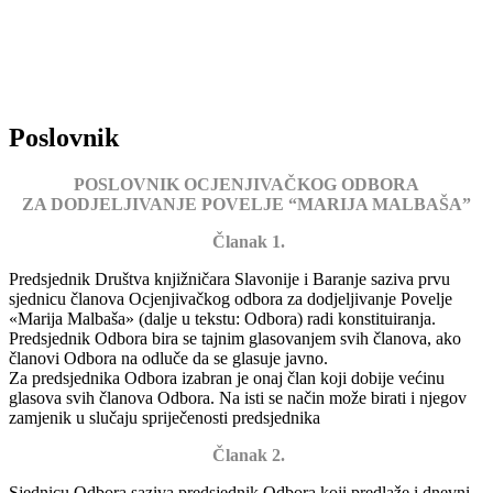
Poslovnik
POSLOVNIK OCJENJIVAČKOG ODBORA
ZA DODJELJIVANJE POVELJE “MARIJA MALBAŠA”
Članak 1.
Predsjednik Društva knjižničara Slavonije i Baranje saziva prvu
sjednicu članova Ocjenjivačkog odbora za dodjeljivanje Povelje
«Marija Malbaša» (dalje u tekstu: Odbora) radi konstituiranja.
Predsjednik Odbora bira se tajnim glasovanjem svih članova, ako
članovi Odbora na odluče da se glasuje javno.
Za predsjednika Odbora izabran je onaj član koji dobije većinu
glasova svih članova Odbora. Na isti se način može birati i njegov
zamjenik u slučaju spriječenosti predsjednika
Članak 2.
Sjednicu Odbora saziva predsjednik Odbora koji predlaže i dnevni