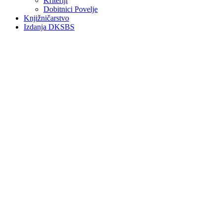
Kriteriji
Dobitnici Povelje
Knjižničarstvo
Izdanja DKSBS