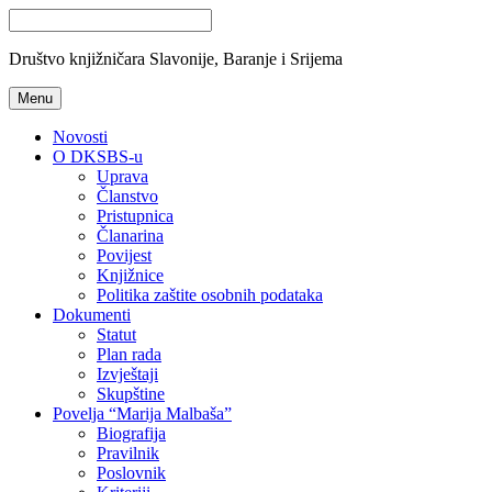
Društvo knjižničara Slavonije, Baranje i Srijema
Menu
Novosti
O DKSBS-u
Uprava
Članstvo
Pristupnica
Članarina
Povijest
Knjižnice
Politika zaštite osobnih podataka
Dokumenti
Statut
Plan rada
Izvještaji
Skupštine
Povelja “Marija Malbaša”
Biografija
Pravilnik
Poslovnik