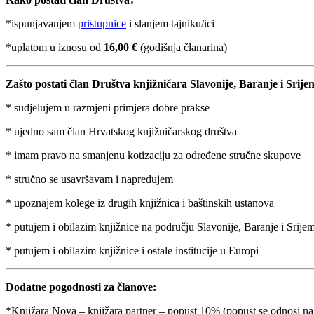
*ispunjavanjem
pristupnice
i slanjem tajniku/ici
*uplatom u iznosu od
16,00 €
(godišnja članarina)
Zašto postati član Društva knjižničara Slavonije, Baranje i Srij
* sudjelujem u razmjeni primjera dobre prakse
* ujedno sam član Hrvatskog knjižničarskog društva
* imam pravo na smanjenu kotizaciju za određene stručne skupove
* stručno se usavršavam i napredujem
* upoznajem kolege iz drugih knjižnica i baštinskih ustanova
* putujem i obilazim knjižnice na području Slavonije, Baranje i Srije
* putujem i obilazim knjižnice i ostale institucije u Europi
Dodatne pogodnosti za članove:
*Knjižara Nova – knjižara partner – popust 10% (popust se odnosi na sv