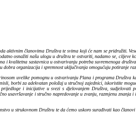
 aktivnim članovima Društva te svima koji će nam se pridružiti. Vese
 dodatno osnažiti našu ulogu u društvu te ostvariti, nadamo se, ciljeve k
ena i kvalitetna sastavnica u ostvarivanju potreba suvremenoga društva.
emu dobra organizacija i spremnost uključivanja omogućuju potiranje ra
rinosom uvelike pomognu u ostvarivanju Plana i programa Društva kako
isli, borbi za adekvatan položaj u stručnoj zajednici, iskoristite moguć
i prijedloge i inicijative u svezi s djelovanjem Društva, sudjelovat
čno usavršavanje i stručno napredovanje u zvanju, razmjenu znanja i 
anstvo u strukovnom Društvu te da ćemo uskoro surađivati kao članov