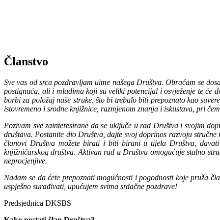
Članstvo
Sve vas od srca pozdravljam uime našega Društva. Obraćam se dosada
postignuća, ali i mladima koji su veliki potencijal i osvježenje te će
borbi za položaj naše struke, što bi trebalo biti prepoznato kao suver
istovremeno i srodne knjižnice, razmjenom znanja i iskustava, pri č
Pozivam sve zainteresirane da se uključe u rad Društva i svojim dop
društava. Postanite dio Društva, dajte svoj doprinos razvoju stručne m
članovi Društva možete birati i biti birani u tijela Društva, davat
knjižničarskog društva. Aktivan rad u Društvu omogućuje stalno stru
neprocjenjive.
Nadam se da ćete prepoznati mogućnosti i pogodnosti koje pruža čl
uspješno surađivati, upućujem svima srdačne pozdrave!
Predsjednica DKSBS
Kako postati član Društva?