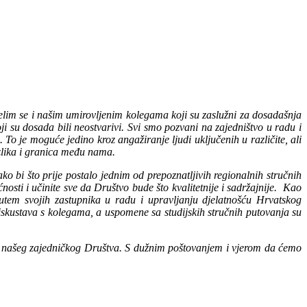
lim se i našim umirovljenim kolegama koji su zaslužni za dosadašnja
oji su dosada bili neostvarivi. Svi smo pozvani na zajedništvo u radu i
 To je moguće jedino kroz angažiranje ljudi uključenih u različite, ali
zlika i granica među nama.
 bi što prije postalo jednim od prepoznatljivih regionalnih stručnih
nosti i učinite sve da Društvo bude što kvalitetnije i sadržajnije. Kao
i putem svojih zastupnika u radu i upravljanju djelatnošću Hrvatskog
iskustava s kolegama, a uspomene sa studijskih stručnih putovanja su
i našeg zajedničkog Društva. S dužnim poštovanjem i vjerom da ćemo