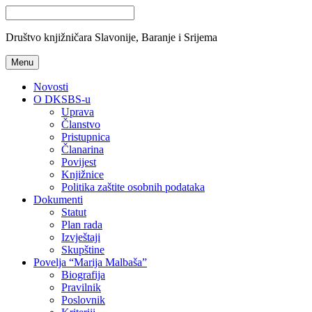
Društvo knjižničara Slavonije, Baranje i Srijema
Menu
Novosti
O DKSBS-u
Uprava
Članstvo
Pristupnica
Članarina
Povijest
Knjižnice
Politika zaštite osobnih podataka
Dokumenti
Statut
Plan rada
Izvještaji
Skupštine
Povelja “Marija Malbaša”
Biografija
Pravilnik
Poslovnik