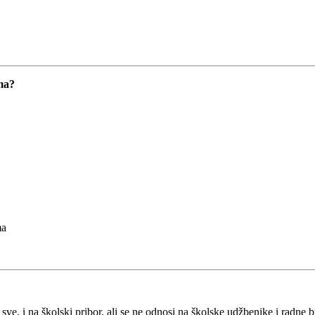
ema?
ma
e, i na školski pribor, ali se ne odnosi na školske udžbenike i radne bi