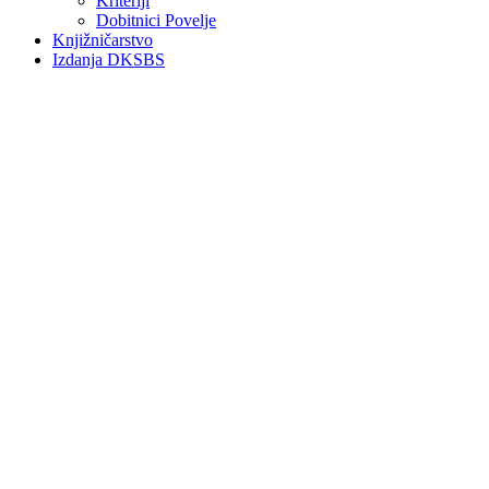
Kriteriji
Dobitnici Povelje
Knjižničarstvo
Izdanja DKSBS