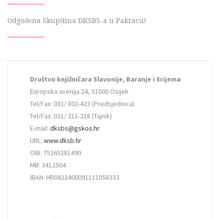
Odgođena Skupština DKSBS-a u Pakracu!
Društvo knjižničara Slavonije, Baranje i Srijema
Europska avenija 24, 31000 Osijek
Tel/Fax: 031/ 802-423 (Predsjednica)
Tel/Fax: 031/ 211-218 (Tajnik)
E-mail:
dksbs@gskos.hr
URL:
www.dksb.hr
OIB: 75265281490
MB: 3412504
IBAN: HR0423400091111058333