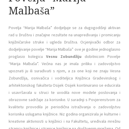
Malbaša”
Povelja “Marija Malbaša” dodjeljuje se za dugogodišnji aktivan
rad u Društvu i značajne rezultate na unapređivanju i promicanju
knjižničarske struke i ugleda Društva. Ocjenjivački odbor za
dodjeljivanje povelje “Marija Malbaša” ove je godine jednoglasno
proglasio kolegicu
Vesnu Zobundžiju
dobitnicom Povelje
“Marija Malbaša”. Većina nas je imala priliku i zadovoljstvo
upoznati ju ili surađivati s njom, a za one koji ne znaju Vesna
Zobundžija, osnivačica i voditeljica Knjižnica Građevinskog i
arhitektonskog fakulteta Osijek Osijek kontinuirano se educirala
i usavršavala u struci te uvodila nove modele poslovanja i
obrazovne sadržaje za korisnike. U suradnji s Povjerenstvom za
kvalitetu provodila je periodična istraživanja o zadovoljstvu
korisnika uslugama knjižnice. Niz godina organizirala je kulturne i
kreativne aktivnosti u knjižnici i na Fakultetu, uređivala mrežnu
stranicu knjižnice i stranice knjižnice na društvenim mrežama. Od