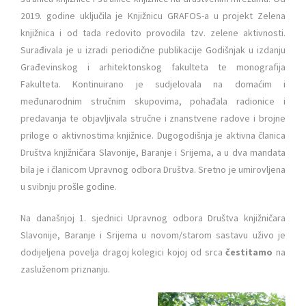
2019. godine uključila je Knjižnicu GRAFOS-a u projekt Zelena
knjižnica i od tada redovito provodila tzv. zelene aktivnosti.
Surađivala je u izradi periodične publikacije Godišnjak u izdanju
Građevinskog i arhitektonskog fakulteta te monografija
Fakulteta. Kontinuirano je sudjelovala na domaćim i
međunarodnim stručnim skupovima, pohađala radionice i
predavanja te objavljivala stručne i znanstvene radove i brojne
priloge o aktivnostima knjižnice. Dugogodišnja je aktivna članica
Društva knjižničara Slavonije, Baranje i Srijema, a u dva mandata
bila je i članicom Upravnog odbora Društva. Sretno je umirovljena
u svibnju prošle godine.
Na današnjoj 1. sjednici Upravnog odbora Društva knjižničara
Slavonije, Baranje i Srijema u novom/starom sastavu uživo je
dodijeljena povelja dragoj kolegici kojoj od srca
čestitamo
na
zasluženom priznanju.