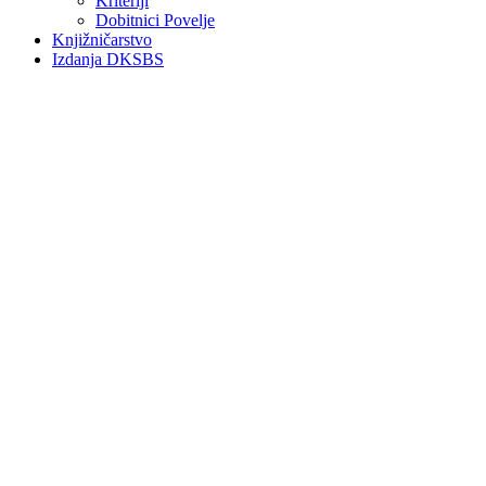
Kriteriji
Dobitnici Povelje
Knjižničarstvo
Izdanja DKSBS