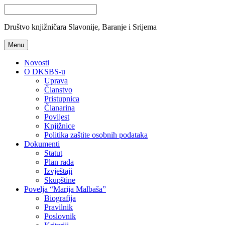
Društvo knjižničara Slavonije, Baranje i Srijema
Menu
Novosti
O DKSBS-u
Uprava
Članstvo
Pristupnica
Članarina
Povijest
Knjižnice
Politika zaštite osobnih podataka
Dokumenti
Statut
Plan rada
Izvještaji
Skupštine
Povelja “Marija Malbaša”
Biografija
Pravilnik
Poslovnik