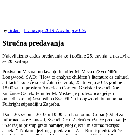
by
Srdan
-
11. travnja 2019.
7. svibnja 2019.
Stručna predavanja
Najavljujemo ciklus predavanja koji počinje 25. travnja, a nastavlja
se 20. svibnja.
Pozivamo Vas na predavanje Jennifer M. Miskec (Sveučilište
Longwood, SAD) “How to analyze children’s literature as cultural
artifacts” koje će se održati u četvrtak, 25. travnja 2019. godine u
18.00 sati u prostoru American Cornera Gradske i sveučilišne
knjižnice Osijek. Jennifer M. Miskec je profesorica dječje i
omladinske književnosti na Sveučilištu Longwood, trenutno na
Fulbright stipendiji u Zagrebu.
Dana 20. svibnja 2019. u 10.00 sati Drahomira Cupar (Odjel za
informacijske znanosti, Sveučilište u Zadru) održat će predavanje
“Sadržajni pristup građi namijenjenoj djeci i mladima: teorijski
aspekti”. Nakon njezinoga predavanja Ana Bortić predstavit će