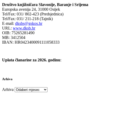
Društvo knjižničara Slavonije, Baranje i Srijema
Europska avenija 24, 31000 Osijek
Tel/Fax: 031/ 802-423 (Predsjednica)
Tel/Fax: 031/ 211-218 (Tajnik)
E-mail:
dksbs@gskos.hr
URL:
www.dksb.hr
OIB: 75265281490
MB: 3412504
IBAN: HR0423400091111058333
Uplata članarine za 2026. godinu
:
Arhiva
Arhiva