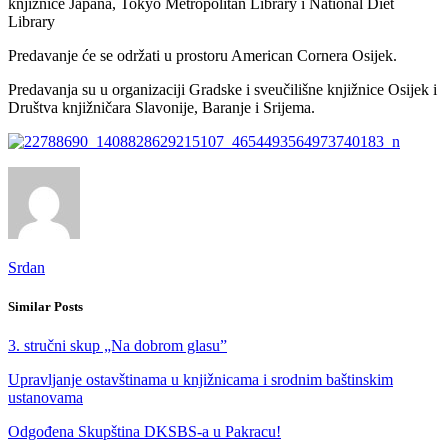
knjižnice Japana, Tokyo Metropolitan Library i National Diet
Library
Predavanje će se održati u prostoru American Cornera Osijek.
Predavanja su u organizaciji Gradske i sveučilišne knjižnice Osijek i
Društva knjižničara Slavonije, Baranje i Srijema.
Srdan
Similar Posts
3. stručni skup „Na dobrom glasu”
Upravljanje ostavštinama u knjižnicama i srodnim baštinskim
ustanovama
Odgođena Skupština DKSBS-a u Pakracu!