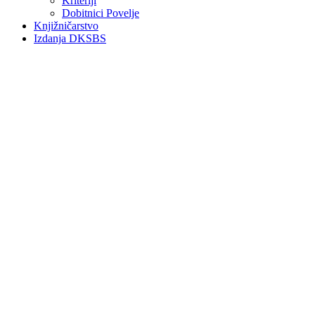
Kriteriji
Dobitnici Povelje
Knjižničarstvo
Izdanja DKSBS