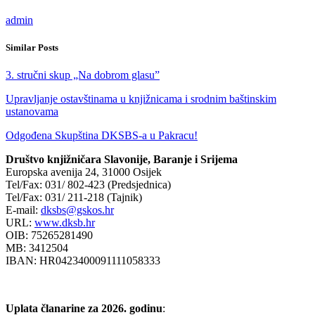
admin
Similar Posts
3. stručni skup „Na dobrom glasu”
Upravljanje ostavštinama u knjižnicama i srodnim baštinskim
ustanovama
Odgođena Skupština DKSBS-a u Pakracu!
Društvo knjižničara Slavonije, Baranje i Srijema
Europska avenija 24, 31000 Osijek
Tel/Fax: 031/ 802-423 (Predsjednica)
Tel/Fax: 031/ 211-218 (Tajnik)
E-mail:
dksbs@gskos.hr
URL:
www.dksb.hr
OIB: 75265281490
MB: 3412504
IBAN: HR0423400091111058333
Uplata članarine za 2026. godinu
: