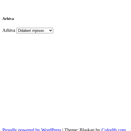
Arhiva
Arhiva
Proudly powered by WordPress
|
Theme: Blaskan by
Colorlib.com
.