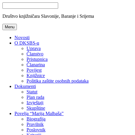
Društvo knjižničara Slavonije, Baranje i Srijema
Menu
Novosti
O DKSBS-u
Uprava
Članstvo
Pristupnica
Članarina
Povijest
Knjižnice
Politika zaštite osobnih podataka
Dokumenti
Statut
Plan rada
Izvještaji
Skupštine
Povelja “Marija Malbaša”
Biografija
Pravilnik
Poslovnik