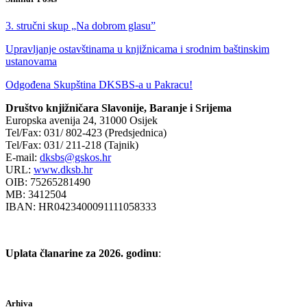
3. stručni skup „Na dobrom glasu”
Upravljanje ostavštinama u knjižnicama i srodnim baštinskim
ustanovama
Odgođena Skupština DKSBS-a u Pakracu!
Društvo knjižničara Slavonije, Baranje i Srijema
Europska avenija 24, 31000 Osijek
Tel/Fax: 031/ 802-423 (Predsjednica)
Tel/Fax: 031/ 211-218 (Tajnik)
E-mail:
dksbs@gskos.hr
URL:
www.dksb.hr
OIB: 75265281490
MB: 3412504
IBAN: HR0423400091111058333
Uplata članarine za 2026. godinu
:
Arhiva