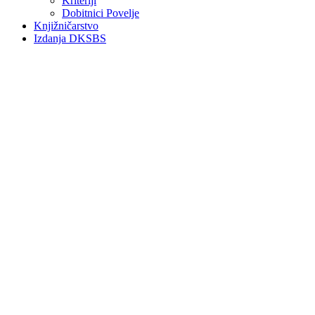
Kriteriji
Dobitnici Povelje
Knjižničarstvo
Izdanja DKSBS