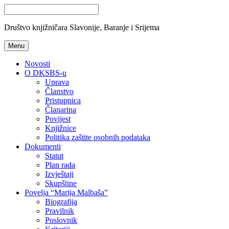
Društvo knjižničara Slavonije, Baranje i Srijema
Menu
Novosti
O DKSBS-u
Uprava
Članstvo
Pristupnica
Članarina
Povijest
Knjižnice
Politika zaštite osobnih podataka
Dokumenti
Statut
Plan rada
Izvještaji
Skupštine
Povelja “Marija Malbaša”
Biografija
Pravilnik
Poslovnik