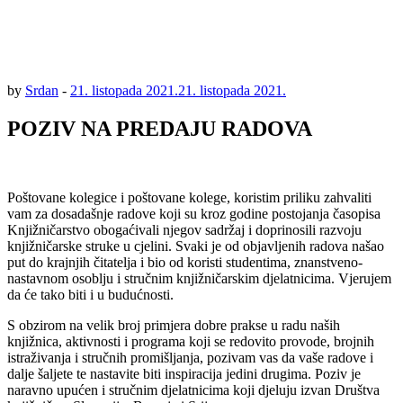
by
Srdan
-
21. listopada 2021.
21. listopada 2021.
POZIV NA PREDAJU RADOVA
Poštovane kolegice i poštovane kolege, koristim priliku zahvaliti
vam za dosadašnje radove koji su kroz godine postojanja časopisa
Knjižničarstvo obogaćivali njegov sadržaj i doprinosili razvoju
knjižničarske struke u cjelini. Svaki je od objavljenih radova našao
put do krajnjih čitatelja i bio od koristi studentima, znanstveno-
nastavnom osoblju i stručnim knjižničarskim djelatnicima. Vjerujem
da će tako biti i u budućnosti.
S obzirom na velik broj primjera dobre prakse u radu naših
knjižnica, aktivnosti i programa koji se redovito provode, brojnih
istraživanja i stručnih promišljanja, pozivam vas da vaše radove i
dalje šaljete te nastavite biti inspiracija jedini drugima. Poziv je
naravno upućen i stručnim djelatnicima koji djeluju izvan Društva