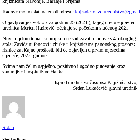
knjižničara Slavonije, Baranje i Srijema.
Radove molim slati na email adresu:
knjiznicarstvo.urednistvo@gmai
Objavljivanje dvobroja za godinu 25 (2021.), kojeg uređuje glavna
urednica Merien Hadrović, očekuje se početkom studenog 2021.
Novi, dijelom tematski broj koji će sadržavati i radove s 4. okruglog
stola: Zavičajni fondovi i zbirke u knjižnicama panonskog prostora:
riznice zavičajne prošlosti, biti će objavljen u prvim mjesecima
sljedeće, 2022. godine.
Svima nam želim uspješno, pozitivno i ugodno putovanje kroz
zanimljive i inspirativne članke.
Ispred uredništva časopisa Knjižničarstvo,
Srđan Lukačević, glavni urednik
Srdan
Similar Posts