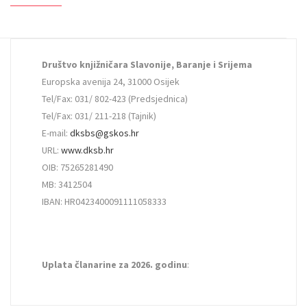
Društvo knjižničara Slavonije, Baranje i Srijema
Europska avenija 24, 31000 Osijek
Tel/Fax: 031/ 802-423 (Predsjednica)
Tel/Fax: 031/ 211-218 (Tajnik)
E-mail:
dksbs@gskos.hr
URL:
www.dksb.hr
OIB: 75265281490
MB: 3412504
IBAN: HR0423400091111058333
Uplata članarine za 2026. godinu
: