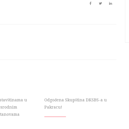
stavštinama u
Odgođena Skupština DKSBS-a u
i srodnim
Pakracu!
stanovama