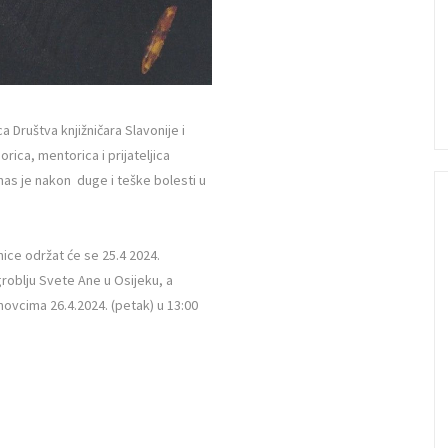
 Društva knjižničara Slavonije i
rica, mentorica i prijateljica
a nas je nakon duge i teške bolesti u
ice održat će se 25.4 2024.
 groblju Svete Ane u Osijeku, a
ovcima 26.4.2024. (petak) u 13:00