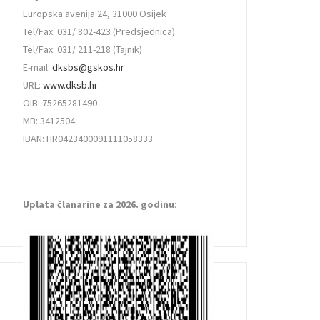
Europska avenija 24, 31000 Osijek
Tel/Fax: 031/ 802-423 (Predsjednica)
Tel/Fax: 031/ 211-218 (Tajnik)
E-mail:
dksbs@gskos.hr
URL:
www.dksb.hr
OIB: 75265281490
MB: 3412504
IBAN: HR0423400091111058333
Uplata članarine za 2026. godinu
: