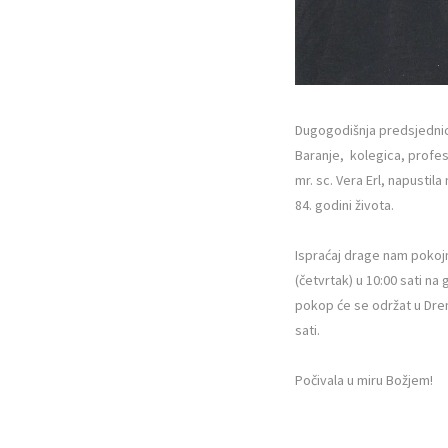
Dugogodišnja predsjednica
Baranje, kolegica, profeso
mr. sc. Vera Erl, napustil
84. godini života.
Ispraćaj drage nam pokojn
(četvrtak) u 10:00 sati na
pokop će se održat u Dren
sati.
Počivala u miru Božjem!