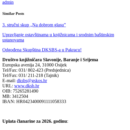
admin
Similar Posts
3. stručni skup „Na dobrom glasu”
Upravljanje ostavštinama u knjižnicama i srodnim baštinskim
ustanovama
Odgođena Skupština DKSBS-a u Pakracu!
Društvo knjižničara Slavonije, Baranje i Srijema
Europska avenija 24, 31000 Osijek
Tel/Fax: 031/ 802-423 (Predsjednica)
Tel/Fax: 031/ 211-218 (Tajnik)
E-mail:
dksbs@gskos.hr
URL:
www.dksb.hr
OIB: 75265281490
MB: 3412504
IBAN: HR0423400091111058333
Uplata članarine za 2026. godinu
: