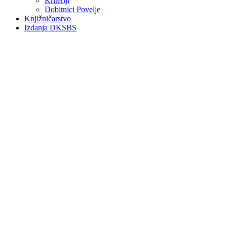
Kriteriji
Dobitnici Povelje
Knjižničarstvo
Izdanja DKSBS