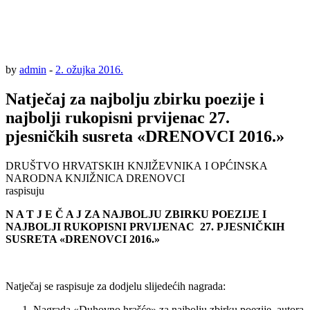
by
admin
-
2. ožujka 2016.
Natječaj za najbolju zbirku poezije i
najbolji rukopisni prvijenac 27.
pjesničkih susreta «DRENOVCI 2016.»
DRUŠTVO HRVATSKIH KNJIŽEVNIKA I OPĆINSKA
NARODNA KNJIŽNICA DRENOVCI
raspisuju
N A T J E Č A J
ZA NAJBOLJU ZBIRKU POEZIJE I
NAJBOLJI RUKOPISNI PRVIJENAC 27.
PJESNIČKIH
SUSRETA «DRENOVCI 2016.»
Natječaj se raspisuje za dodjelu slijedećih nagrada:
Nagrada «Duhovno hrašće» za najbolju zbirku poezije, autora