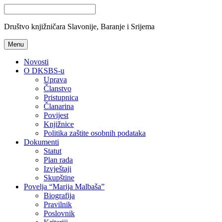
Društvo knjižničara Slavonije, Baranje i Srijema
Menu
Novosti
O DKSBS-u
Uprava
Članstvo
Pristupnica
Članarina
Povijest
Knjižnice
Politika zaštite osobnih podataka
Dokumenti
Statut
Plan rada
Izvještaji
Skupštine
Povelja “Marija Malbaša”
Biografija
Pravilnik
Poslovnik