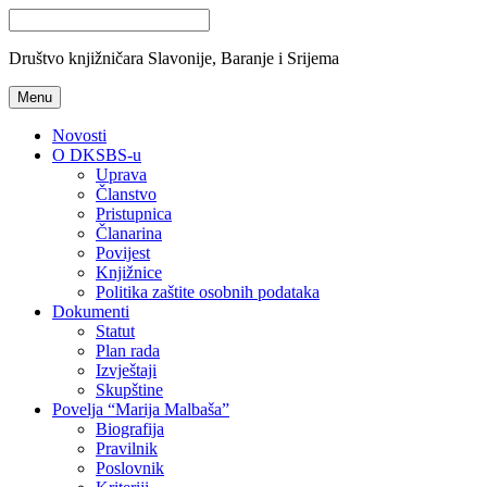
Društvo knjižničara Slavonije, Baranje i Srijema
Menu
Novosti
O DKSBS-u
Uprava
Članstvo
Pristupnica
Članarina
Povijest
Knjižnice
Politika zaštite osobnih podataka
Dokumenti
Statut
Plan rada
Izvještaji
Skupštine
Povelja “Marija Malbaša”
Biografija
Pravilnik
Poslovnik