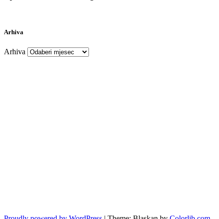
Arhiva
Arhiva
Proudly powered by WordPress
|
Theme: Blaskan by
Colorlib.com
.