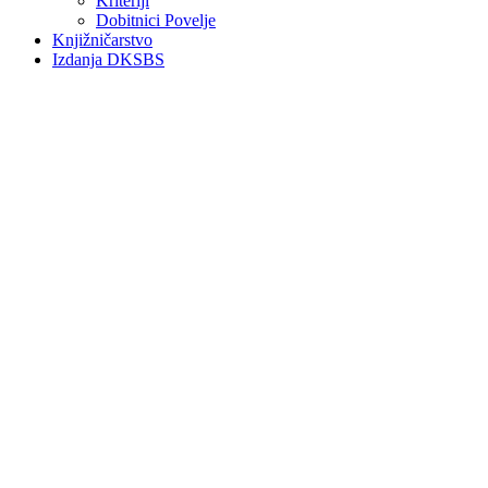
Kriteriji
Dobitnici Povelje
Knjižničarstvo
Izdanja DKSBS