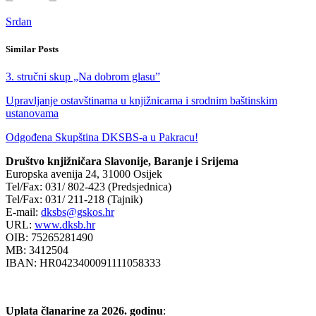
Srdan
Similar Posts
3. stručni skup „Na dobrom glasu”
Upravljanje ostavštinama u knjižnicama i srodnim baštinskim
ustanovama
Odgođena Skupština DKSBS-a u Pakracu!
Društvo knjižničara Slavonije, Baranje i Srijema
Europska avenija 24, 31000 Osijek
Tel/Fax: 031/ 802-423 (Predsjednica)
Tel/Fax: 031/ 211-218 (Tajnik)
E-mail:
dksbs@gskos.hr
URL:
www.dksb.hr
OIB: 75265281490
MB: 3412504
IBAN: HR0423400091111058333
Uplata članarine za 2026. godinu
: