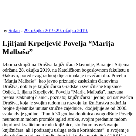
by
Srdan
-
29. ožujka 2019.
29. ožujka 2019.
Ljiljani Krpeljević Povelja “Marija
Malbaša”
Izborna skupština Društva knjižničara Slavonije, Baranje i Srijema
održana 28. ožujka 2019. na Katoličkom bogoslovnom fakultetu u
Đakovu, pored svog radnog dijela imala je i svečani dio. Povelju
“Marija Malbaša”, kao javno priznanje zaslužnim članovima
Društva, dobila je knjižničarka Gradske i sveučilišne knjižnice
Osijek, Ljiljana Krpeljević. Povelja “Marija Malbaša”, nazvana
prema istaknutoj članici, poznatoj knjižničarki i jednoj od osnivačica
Društva, koja je svojim radom na razvoju knjižničarstva zadužila
brojne djelatnike unutar stručne zajednice, dodjeljuje se od 2006.
svake dvije godine. “Punih 30 godina dobitnica ovogodišnje Povelje
neumornim radom promiče ugled struke, svojim predanim radom
doprinosi kvalitetnom radu knjižnice, stručnom usavršavanju
knjižničara, ali i podizanju usluga rada s korisnicima”, u svojem je
obrazloženju prijave kandidature istaknula ravnateljica GISKO-a,