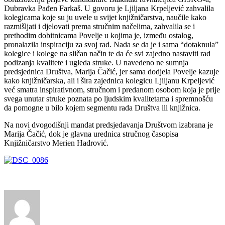
Dubravka Pađen Farkaš. U govoru je Ljiljana Krpeljević zahvalila
kolegicama koje su ju uvele u svijet knjižničarstva, naučile kako
razmišljati i djelovati prema stručnim načelima, zahvalila se i
prethodim dobitnicama Povelje u kojima je, između ostalog,
pronalazila inspiraciju za svoj rad. Nada se da je i sama “dotaknula”
kolegice i kolege na sličan način te da će svi zajedno nastaviti rad
podizanja kvalitete i ugleda struke. U navedeno ne sumnja
predsjednica Društva, Marija Čačić, jer sama dodjela Povelje kazuje
kako knjižničarska, ali i šira zajednica kolegicu Ljiljanu Krpeljević
već smatra inspirativnom, stručnom i predanom osobom koja je prije
svega unutar struke poznata po ljudskim kvalitetama i spremnošću
da pomogne u bilo kojem segmentu rada Društva ili knjižnica.
Na novi dvogodišnji mandat predsjedavanja Društvom izabrana je
Marija Čačić, dok je glavna urednica stručnog časopisa
Knjižničarstvo Merien Hadrović.