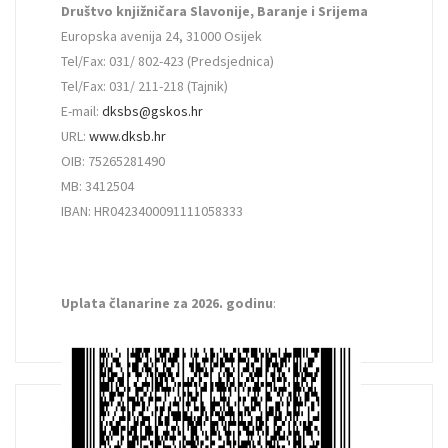
Društvo knjižničara Slavonije, Baranje i Srijema
Europska avenija 24, 31000 Osijek
Tel/Fax: 031/ 802-423 (Predsjednica)
Tel/Fax: 031/ 211-218 (Tajnik)
E-mail:
dksbs@gskos.hr
URL:
www.dksb.hr
OIB: 75265281490
MB: 3412504
IBAN: HR0423400091111058333
Uplata članarine za 2026. godinu
: