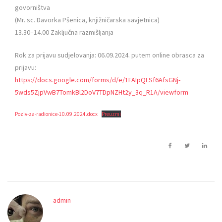
govorništva
(Mr. sc. Davorka Pšenica, knjižničarska savjetnica)
13.30–14.00 Zaključna razmišljanja
Rok za prijavu sudjelovanja: 06.09.2024. putem online obrasca za
prijavu:
https://docs.google.com/forms/d/e/1FAIpQLSf6AfsGNj-
5wds5ZjpVwB7TomkBl2DoV7TDpNZHt2y_3q_R1A/viewform
Poziv-za-radionice-10.09.2024.docx
Preuzmi
admin