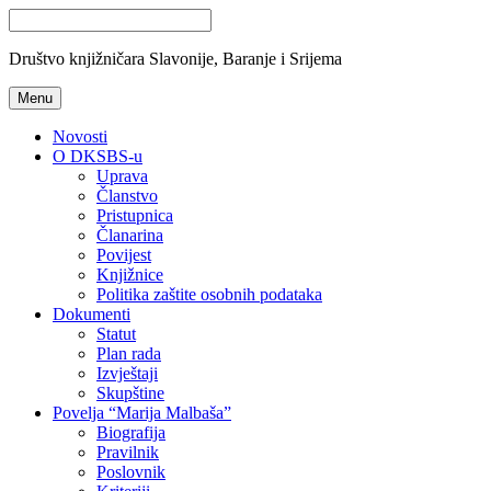
Društvo knjižničara Slavonije, Baranje i Srijema
Menu
Novosti
O DKSBS-u
Uprava
Članstvo
Pristupnica
Članarina
Povijest
Knjižnice
Politika zaštite osobnih podataka
Dokumenti
Statut
Plan rada
Izvještaji
Skupštine
Povelja “Marija Malbaša”
Biografija
Pravilnik
Poslovnik