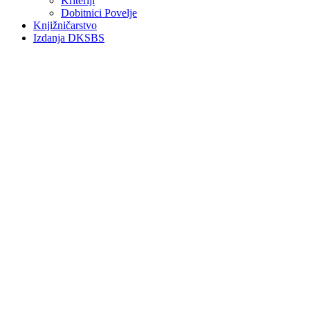
Kriteriji
Dobitnici Povelje
Knjižničarstvo
Izdanja DKSBS