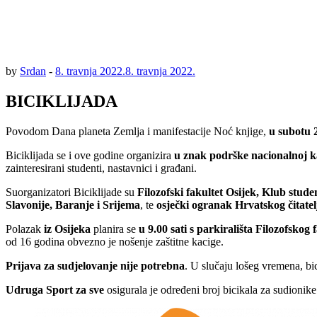
by
Srdan
-
8. travnja 2022.
8. travnja 2022.
BICIKLIJADA
Povodom Dana planeta Zemlja i manifestacije Noć knjige,
u subotu 2
Biciklijada se i ove godine organizira
u znak podrške nacionalnoj ka
zainteresirani studenti, nastavnici i građani.
Suorganizatori Biciklijade su
Filozofski fakultet Osijek, Klub stud
Slavonije, Baranje i Srijema
, te
osječki ogranak Hrvatskog čitatel
Polazak
iz Osijeka
planira se
u 9.00 sati s parkirališta Filozofskog 
od 16 godina obvezno je nošenje zaštitne kacige.
Prijava za sudjelovanje nije potrebna
. U slučaju lošeg vremena, bic
Udruga Sport za sve
osigurala je određeni broj bicikala za sudionike