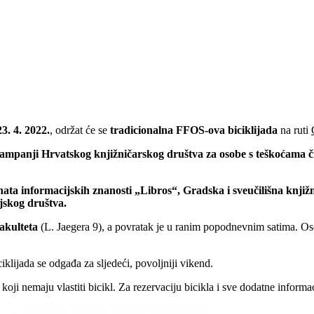
3. 4. 2022.
, održat će se
tradicionalna FFOS-ova biciklijada
na ruti
mpanji Hrvatskog knjižničarskog društva za osobe s teškoćama čitan
enata informacijskih znanosti „Libros“, Gradska i sveučilišna knj
jskog društva.
fakulteta
(L. Jaegera 9), a povratak je u ranim popodnevnim satima. Os
iklijada se odgađa za sljedeći, povoljniji vikend.
 koji nemaju vlastiti bicikl. Za rezervaciju bicikla i sve dodatne inform