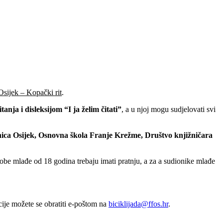
Osijek – Kopački rit
.
ja i disleksijom “I ja želim čitati”
, a u njoj mogu sudjelovati svi
ižnica Osijek, Osnovna škola Franje Krežme, Društvo knjižničara
obe mlađe od 18 godina trebaju imati pratnju, a za a sudionike mlađe
acije možete se obratiti e-poštom na
biciklijada@ffos.hr
.