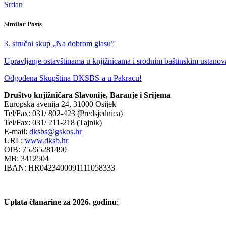
Srdan
Similar Posts
3. stručni skup „Na dobrom glasu”
Upravljanje ostavštinama u knjižnicama i srodnim baštinskim ustano
Odgođena Skupština DKSBS-a u Pakracu!
Društvo knjižničara Slavonije, Baranje i Srijema
Europska avenija 24, 31000 Osijek
Tel/Fax: 031/ 802-423 (Predsjednica)
Tel/Fax: 031/ 211-218 (Tajnik)
E-mail:
dksbs@gskos.hr
URL:
www.dksb.hr
OIB: 75265281490
MB: 3412504
IBAN: HR0423400091111058333
Uplata članarine za 2026. godinu
: