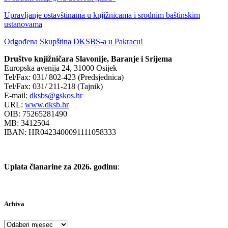
Upravljanje ostavštinama u knjižnicama i srodnim baštinskim
ustanovama
Odgođena Skupština DKSBS-a u Pakracu!
Društvo knjižničara Slavonije, Baranje i Srijema
Europska avenija 24, 31000 Osijek
Tel/Fax: 031/ 802-423 (Predsjednica)
Tel/Fax: 031/ 211-218 (Tajnik)
E-mail:
dksbs@gskos.hr
URL:
www.dksb.hr
OIB: 75265281490
MB: 3412504
IBAN: HR0423400091111058333
Uplata članarine za 2026. godinu
:
Arhiva
Arhiva