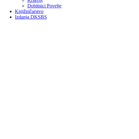
Kriteriji
Dobitnici Povelje
Knjižničarstvo
Izdanja DKSBS