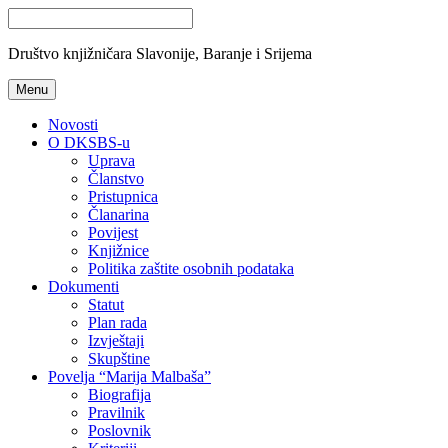
Društvo knjižničara Slavonije, Baranje i Srijema
Menu
Novosti
O DKSBS-u
Uprava
Članstvo
Pristupnica
Članarina
Povijest
Knjižnice
Politika zaštite osobnih podataka
Dokumenti
Statut
Plan rada
Izvještaji
Skupštine
Povelja “Marija Malbaša”
Biografija
Pravilnik
Poslovnik