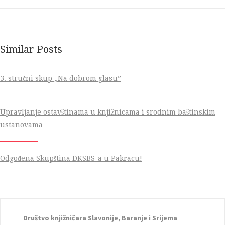
Similar Posts
3. stručni skup „Na dobrom glasu”
Upravljanje ostavštinama u knjižnicama i srodnim baštinskim
ustanovama
Odgođena Skupština DKSBS-a u Pakracu!
Društvo knjižničara Slavonije, Baranje i Srijema