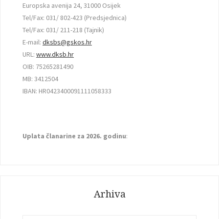
Europska avenija 24, 31000 Osijek
Tel/Fax: 031/ 802-423 (Predsjednica)
Tel/Fax: 031/ 211-218 (Tajnik)
E-mail:
dksbs@gskos.hr
URL:
www.dksb.hr
OIB: 75265281490
MB: 3412504
IBAN: HR0423400091111058333
Uplata članarine za 2026. godinu
:
Arhiva