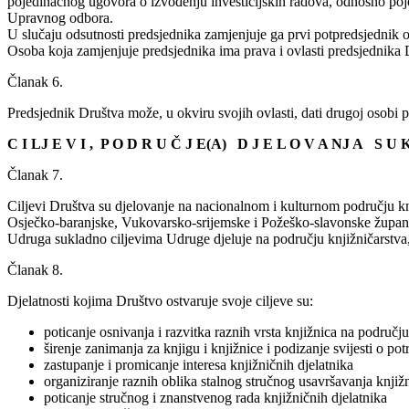
pojedinačnog ugovora o izvođenju investicijskih radova, odnosno poj
Upravnog odbora.
U slučaju odsutnosti predsjednika zamjenjuje ga prvi potpredsjednik 
Osoba koja zamjenjuje predsjednika ima prava i ovlasti predsjednika 
Članak 6.
Predsjednik Društva može, u okviru svojih ovlasti, dati drugoj oso
C I LJ E V I , P O D R U Č J E(A) D J E L O V A NJ A S U 
Članak 7.
Ciljevi Društva su djelovanje na nacionalnom i kulturnom području knji
Osječko-baranjske, Vukovarsko-srijemske i Požeško-slavonske župani
Udruga sukladno ciljevima Udruge djeluje na području knjižničarstva,
Članak 8.
Djelatnosti kojima Društvo ostvaruje svoje ciljeve su:
poticanje osnivanja i razvitka raznih vrsta knjižnica na područj
širenje zanimanja za knjigu i knjižnice i podizanje svijesti o pot
zastupanje i promicanje interesa knjižničnih djelatnika
organiziranje raznih oblika stalnog stručnog usavršavanja knjižn
poticanje stručnog i znanstvenog rada knjižničnih djelatnika