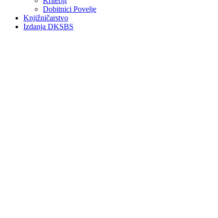
Kriteriji
Dobitnici Povelje
Knjižničarstvo
Izdanja DKSBS