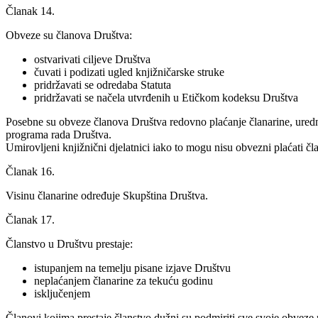
Članak 14.
Obveze su članova Društva:
ostvarivati ciljeve Društva
čuvati i podizati ugled knjižničarske struke
pridržavati se odredaba Statuta
pridržavati se načela utvrđenih u Etičkom kodeksu Društva
Posebne su obveze članova Društva redovno plaćanje članarine, uredno
programa rada Društva.
Umirovljeni knjižnični djelatnici iako to mogu nisu obvezni plaćati čl
Članak 16.
Visinu članarine određuje Skupština Društva.
Članak 17.
Članstvo u Društvu prestaje:
istupanjem na temelju pisane izjave Društvu
neplaćanjem članarine za tekuću godinu
isključenjem
Članovi kojima prestaje članstvo dužni su podmiriti sve svoje obvez