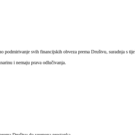
 podmirivanje svih financijskih obveza prema Društvu, suradnja s tijel
anarinu i nemaju prava odlučivanja.
e prema Društvu do vremena prestanka.