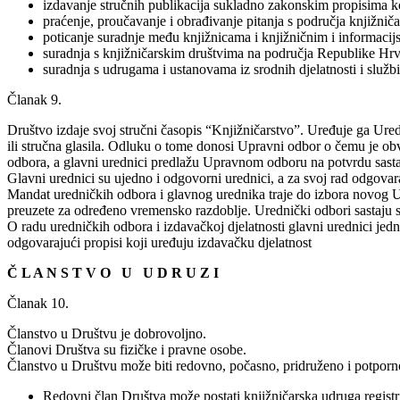
izdavanje stručnih publikacija sukladno zakonskim propisima k
praćenje, proučavanje i obrađivanje pitanja s područja knjižnič
poticanje suradnje među knjižnicama i knjižničnim i informaci
suradnja s knjižničarskim društvima na područja Republike Hr
suradnja s udrugama i ustanovama iz srodnih djelatnosti i službi
Članak 9.
Društvo izdaje svoj stručni časopis “Knjižničarstvo”. Uređuje ga Ure
ili stručna glasila. Odluku o tome donosi Upravni odbor o čemu je obv
odbora, a glavni urednici predlažu Upravnom odboru na potvrdu sastav
Glavni urednici su ujedno i odgovorni urednici, a za svoj rad odgova
Mandat uredničkih odbora i glavnog urednika traje do izbora novog U
preuzete za određeno vremensko razdoblje. Urednički odbori sastaju 
O radu uredničkih odbora i izdavačkoj djelatnosti glavni urednici jed
odgovarajući propisi koji uređuju izdavačku djelatnost
Č L A N S T V O U U D R U Z I
Članak 10.
Članstvo u Društvu je dobrovoljno.
Članovi Društva su fizičke i pravne osobe.
Članstvo u Društvu može biti redovno, počasno, pridruženo i potporn
Redovni član Društva može postati knjižničarska udruga registri