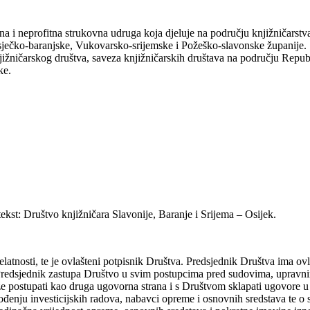
na i neprofitna strukovna udruga koja djeluje na području knjižničarstva
 Osječko-baranjske, Vukovarsko-srijemske i Požeško-slavonske županije.
njižničarskog društva, saveza knjižničarskih društava na području Repu
ke.
tekst: Društvo knjižničara Slavonije, Baranje i Srijema – Osijek.
elatnosti, te je ovlašteni potpisnik Društva. Predsjednik Društva ima o
Predsjednik zastupa Društvo u svim postupcima pred sudovima, upravni
postupati kao druga ugovorna strana i s Društvom sklapati ugovore u sv
đenju investicijskih radova, nabavci opreme i osnovnih sredstava te o 