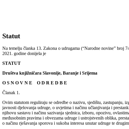
Statut
Na temelju članka 13. Zakona o udrugama (“Narodne novine” broj 74/14
2021. godine donijela je
STATUT
Društva knjižničara Slavonije, Baranje i Srijema
O S N O V N E O D R E D B E
Članak 1.
Ovim statutom reguliraju se odredbe o nazivu, sjedištu, zastupanju, iz
javnosti djelovanja udruge, o uvjetima i načinu učlanjivanja i presta
njihovu sastavu i načinu sazivanja sjednica, izboru, opozivu, ovlastim
međusobnim pravima i obvezama udruge i ustrojstvenih oblika, presta
o načinu rješavanja sporova i sukoba interesa unutar udruge te drugim