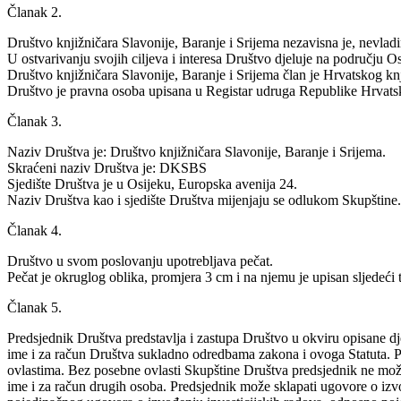
Članak 2.
Društvo knjižničara Slavonije, Baranje i Srijema nezavisna je, nevladi
U ostvarivanju svojih ciljeva i interesa Društvo djeluje na području
Društvo knjižničara Slavonije, Baranje i Srijema član je Hrvatskog k
Društvo je pravna osoba upisana u Registar udruga Republike Hrvats
Članak 3.
Naziv Društva je: Društvo knjižničara Slavonije, Baranje i Srijema.
Skraćeni naziv Društva je: DKSBS
Sjedište Društva je u Osijeku, Europska avenija 24.
Naziv Društva kao i sjedište Društva mijenjaju se odlukom Skupštine.
Članak 4.
Društvo u svom poslovanju upotrebljava pečat.
Pečat je okruglog oblika, promjera 3 cm i na njemu je upisan sljedeći 
Članak 5.
Predsjednik Društva predstavlja i zastupa Društvo u okviru opisane dj
ime i za račun Društva sukladno odredbama zakona i ovoga Statuta. 
ovlastima. Bez posebne ovlasti Skupštine Društva predsjednik ne može 
ime i za račun drugih osoba. Predsjednik može sklapati ugovore o izvo