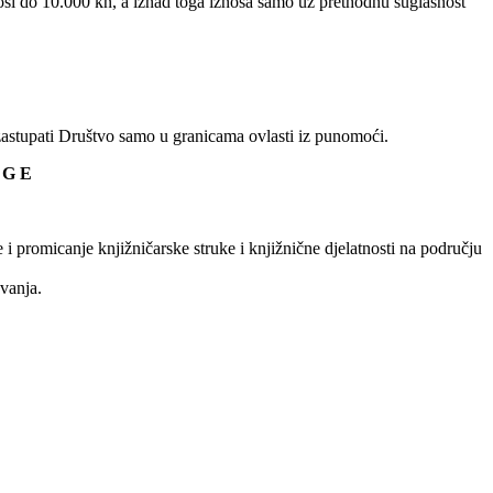
osi do 10.000 kn, a iznad toga iznosa samo uz prethodnu suglasnost
astupati Društvo samo u granicama ovlasti iz punomoći.
 G E
 i promicanje knjižničarske struke i knjižnične djelatnosti na području
vanja.