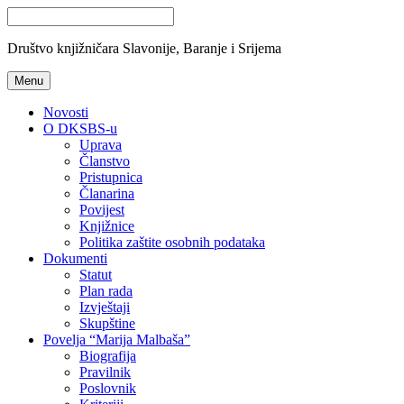
Društvo knjižničara Slavonije, Baranje i Srijema
Menu
Novosti
O DKSBS-u
Uprava
Članstvo
Pristupnica
Članarina
Povijest
Knjižnice
Politika zaštite osobnih podataka
Dokumenti
Statut
Plan rada
Izvještaji
Skupštine
Povelja “Marija Malbaša”
Biografija
Pravilnik
Poslovnik