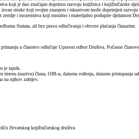
va koji je dao značajan doprinos razvoju knjižnica i knjižničarske djela
 izvan struke koji svojim znanjem i iskustvom može doprinijeti razvoju 
z zemlje i inozemstva koji moralno i materijalno podupire djelatnost Dr
edbama Statuta, ali bez prava odlučivanja i obveze plaćanja članarine.
O primanju u članstvo odlučuje Upravni odbor Društva. Počasne članove
 je tajnik.
m imenu (nazivu) člana, OIB-u, datumu rođenja, datumu pristupanja udru
a na njihov zahtjev.
tnošću Hrvatskog knjižničarskog društva