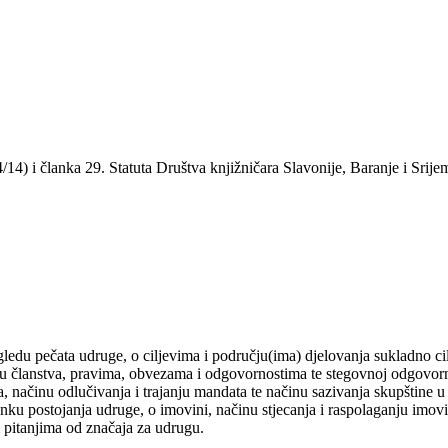
) i članka 29. Statuta Društva knjižničara Slavonije, Baranje i Srijem
gledu pečata udruge, o ciljevima i području(ima) djelovanja sukladno cil
nku članstva, pravima, obvezama i odgovornostima te stegovnoj odgovorn
a, načinu odlučivanja i trajanju mandata te načinu sazivanja skupštine u
nku postojanja udruge, o imovini, načinu stjecanja i raspolaganju imov
 pitanjima od značaja za udrugu.