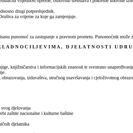
edinačna vrijednost opreme, osnovnih sredstava i pokretne imovine izn
odnosno drugi potpredsjednik.
Društva za vrijeme za koje ga zamjenjuje.
bi pisanu punomoć za zastupanje u pravnom prometu. Punomoćnik može z
K L A D N O
C I LJ E V I M A , D J E L A T N O S T I U D R U
ge, knjižničarstva i informacijskih znanosti te svestrano unapređivanje
je.
 obrazovanja, izdavaštva, stručnog usavršavanja i cjeloživotnog obrazo
u svog djelovanja
rebi zaštite nacionalne i kulturne baštine
ičnih djelatnika