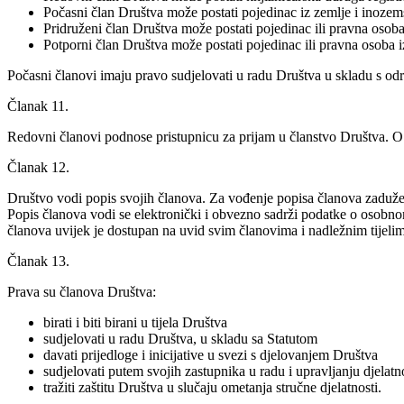
Počasni član Društva može postati pojedinac iz zemlje i inozemst
Pridruženi član Društva može postati pojedinac ili pravna osoba
Potporni član Društva može postati pojedinac ili pravna osoba i
Počasni članovi imaju pravo sudjelovati u radu Društva u skladu s odr
Članak 11.
Redovni članovi podnose pristupnicu za prijam u članstvo Društva. 
Članak 12.
Društvo vodi popis svojih članova. Za vođenje popisa članova zadužen
Popis članova vodi se elektronički i obvezno sadrži podatke o osobno
članova uvijek je dostupan na uvid svim članovima i nadležnim tijelim
Članak 13.
Prava su članova Društva:
birati i biti birani u tijela Društva
sudjelovati u radu Društva, u skladu sa Statutom
davati prijedloge i inicijative u svezi s djelovanjem Društva
sudjelovati putem svojih zastupnika u radu i upravljanju djela
tražiti zaštitu Društva u slučaju ometanja stručne djelatnosti.