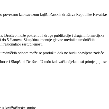
tvo povezano kao savezom knjižničarskih društava Republike Hrvatske
a. Društvo može pokrenuti i druge publikacije i druga informacijska
3 do 5 članova. Skupština imenuje glavne urednike uredničkih
 regionalnoj zastupljenosti.
t uredničkih odbora može se produžiti dok ne budu obavljene zadaće
nose i Skupštini Društva. U radu izdavačke djelatnosti primjenjuju se
iz knjižničarske struke.