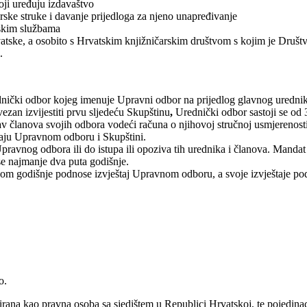
oji uređuju izdavaštvo
arske struke i davanje prijedloga za njeno unapređivanje
jskim službama
vatske, a osobito s Hrvatskim knjižničarskim društvom s kojim je Druš
.
dnički odbor kojeg imenuje Upravni odbor na prijedlog glavnog urednik
ezan izvijestiti prvu sljedeću Skupštinu
,
Urednički odbor sastoji se od 
 članova svojih odbora vodeći računa o njihovoj stručnoj usmjerenosti i
raju Upravnom odboru i Skupštini.
pravnog odbora ili do istupa ili opoziva tih urednika i članova. Manda
se najmanje dva puta godišnje.
nom godišnje podnose izvještaj Upravnom odboru, a svoje izvještaje pod
o.
rana kao pravna osoba sa sjedištem u Republici Hrvatskoj, te pojedinac 