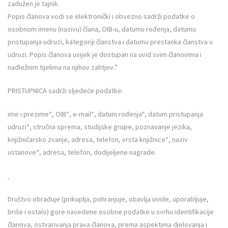
zadužen je tajnik.
Popis članova vodi se elektronički i obvezno sadrži podatke o
osobnom imenu (nazivu) člana, OIB-u, datumu rođenja, datumu
pristupanja udruzi, kategoriji članstva i datumu prestanka članstva u
udruzi. Popis članova uvijek je dostupan na uvid svim članovima i
nadležnim tijelima na njihov zahtjev.”
PRISTUPNICA sadrži sljedeće podatke:
ime i prezime*, OIB*, e-mail*, datum rođenja*, datum pristupanja
udruzi*, stručna sprema, studijske grupe, poznavanje jezika,
knjižničarsko zvanje, adresa, telefon, vrsta knjižnice*, naziv
ustanove*, adresa, telefon, dodijeljene nagrade.
Društvo obrađuje (prikuplja, pohranjuje, obavlja uvide, uporabljuje,
briše i ostalo) gore navedene osobne podatke u svrhu identifikacije
članova, ostvarivanja prava članova, prema aspektima djelovanja i