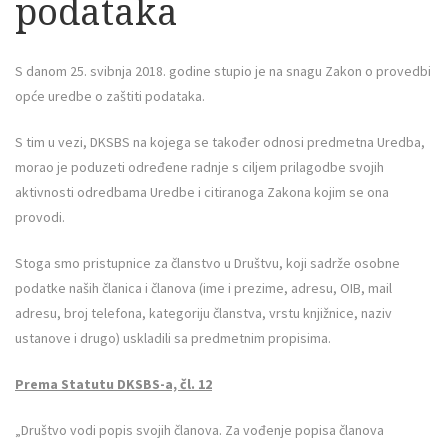
podataka
S danom 25. svibnja 2018. godine stupio je na snagu Zakon o provedbi
opće uredbe o zaštiti podataka.
S tim u vezi, DKSBS na kojega se također odnosi predmetna Uredba,
morao je poduzeti određene radnje s ciljem prilagodbe svojih
aktivnosti odredbama Uredbe i citiranoga Zakona kojim se ona
provodi.
Stoga smo pristupnice za članstvo u Društvu, koji sadrže osobne
podatke naših članica i članova (ime i prezime, adresu, OIB, mail
adresu, broj telefona, kategoriju članstva, vrstu knjižnice, naziv
ustanove i drugo) uskladili sa predmetnim propisima.
Prema Statutu DKSBS-a, čl. 12
„Društvo vodi popis svojih članova. Za vođenje popisa članova