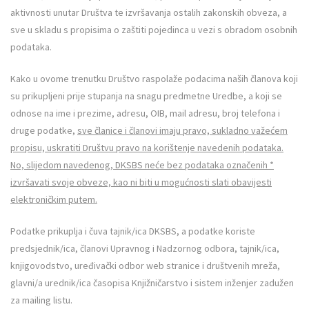
aktivnosti unutar Društva te izvršavanja ostalih zakonskih obveza, a
sve u skladu s propisima o zaštiti pojedinca u vezi s obradom osobnih
podataka.
Kako u ovome trenutku Društvo raspolaže podacima naših članova koji
su prikupljeni prije stupanja na snagu predmetne Uredbe, a koji se
odnose na ime i prezime, adresu, OIB, mail adresu, broj telefona i
druge podatke,
sve članice i članovi imaju pravo, sukladno važećem
propisu, uskratiti Društvu pravo na korištenje navedenih podataka.
No, slijedom navedenog, DKSBS neće bez podataka označenih *
izvršavati svoje obveze, kao ni biti u mogućnosti slati obavijesti
elektroničkim putem.
Podatke prikuplja i čuva tajnik/ica DKSBS, a podatke koriste
predsjednik/ica, članovi Upravnog i Nadzornog odbora, tajnik/ica,
knjigovodstvo, uređivački odbor web stranice i društvenih mreža,
glavni/a urednik/ica časopisa Knjižničarstvo i sistem inženjer zadužen
za mailing listu.