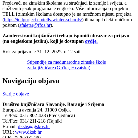
Predavači na zimskim školama su stručnjaci iz zemlje i svijeta, a
službenih jezik programa je engleski. Više informacija o projektu
TELL i zimskim školama dostupno je na mrežnom mjestu projekta
(
https://tellproject.eu/tells-winter-schools/
) ili na upit elektroničkom
poštom (
sfaletar@ffos.hr
).
Zainteresirani knjižničari trebaju ispuniti obrazac za prijavu
(na engleskom jeziku), koji je dostupan
ovdje.
Rok za prijavu je 31. 12. 2025. u 12 sati.
Stipendije za međunarodne zimske škole
za knjižničare (Grčka, Hrvatska)
Navigacija objava
Starije objave
Društvo knjižničara Slavonije, Baranje i Srijema
Europska avenija 24, 31000 Osijek
Tel/Fax: 031/ 802-423 (Predsjednica)
Tel/Fax: 031/ 211-218 (Tajnik)
E-mail:
dksbs@gskos.hr
URL:
www.dksb.hr
OIB: 75265281490