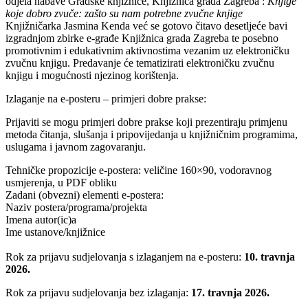
odjela nabave Gradske knjižnice, Knjižnica grada Zagreba :
Knjige
koje dobro zvuče: zašto su nam potrebne zvučne knjige
Knjižničarka Jasmina Kenda već se gotovo čitavo desetljeće bavi
izgradnjom zbirke e-građe Knjižnica grada Zagreba te posebno
promotivnim i edukativnim aktivnostima vezanim uz elektroničku
zvučnu knjigu. Predavanje će tematizirati elektroničku zvučnu
knjigu i mogućnosti njezinog korištenja.
Izlaganje na e-posteru – primjeri dobre prakse:
Prijaviti se mogu primjeri dobre prakse koji prezentiraju primjenu
metoda čitanja, slušanja i pripovijedanja u knjižničnim programima,
uslugama i javnom zagovaranju.
Tehničke propozicije e-postera: veličine 160×90, vodoravnog
usmjerenja, u PDF obliku
Zadani (obvezni) elementi e-postera:
Naziv postera/programa/projekta
Imena autor(ic)a
Ime ustanove/knjižnice
Rok za prijavu sudjelovanja s izlaganjem na e-posteru:
10. travnja
2026.
Rok za prijavu sudjelovanja bez izlaganja:
17. travnja 2026.