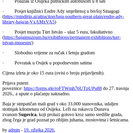
· Polazak iz Osijeka putničkim autobusom u 8 sati
· Posjet knjižnici Endre Ady smještenoj u bivšoj Sinagogi
(
https://mindtrip.ai/attraction/baja-southern-great-plain/endre-ady-
library-baja/at-VxAMxVA5
)
· Posjet muzeju Türr István – ulaz 5 eura, fakultativno
(
https://bajaimuzeum.hu/exibithions/permanent-exhibitions/turr-
istvan-museum/
)
· Slobodno vrijeme za ručak i šetnju gradom
· Povratak u Osijek u popodnevnim satima
Cijena izleta je oko 15 eura (ovisi o broju prijavljenih).
Prijava putem
poveznice:
https://forms.gle/roFTWmh76UTpUPu88
do 27. travnja
2026., a upute o plaćanju naknadno.
Baja je simpatičan mali grad s oko 33.000 stanovnika, udaljen
stotinjak kilometara od Osijeka. Leži na rukavcu Dunava
zvanom
Sugovica
, koji prolazi gotovo kroz samo središte grada,
zbog čega je grad poznat po ribljim juhama, mostovima i šetnicama.
by
admin
-
19. ožujka 2026.