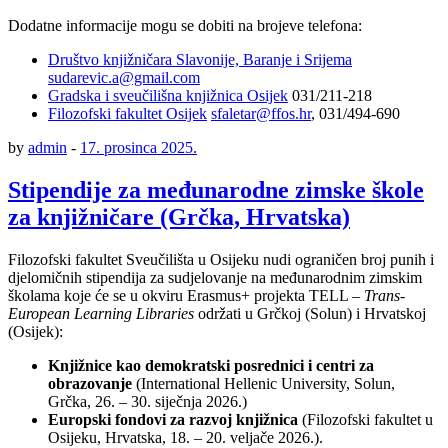
Dodatne informacije mogu se dobiti na brojeve telefona:
Društvo knjižničara Slavonije, Baranje i Srijema
sudarevic.a@gmail.com
Gradska i sveučilišna knjižnica Osijek
031/211-218
Filozofski fakultet Osijek
sfaletar@ffos.hr
, 031/494-690
by
admin
-
17. prosinca 2025.
Stipendije za međunarodne zimske škole
za knjižničare (Grčka, Hrvatska)
Filozofski fakultet Sveučilišta u Osijeku nudi ograničen broj punih i
djelomičnih stipendija za sudjelovanje na međunarodnim zimskim
školama koje će se u okviru Erasmus+ projekta TELL –
Trans-
European Learning Libraries
održati u Grčkoj (Solun) i Hrvatskoj
(Osijek):
Knjižnice kao demokratski posrednici i centri za
obrazovanje
(International Hellenic University, Solun,
Grčka, 26. – 30. siječnja 2026.)
Europski fondovi za razvoj knjižnica
(Filozofski fakultet u
Osijeku, Hrvatska, 18. – 20. veljače 2026.).