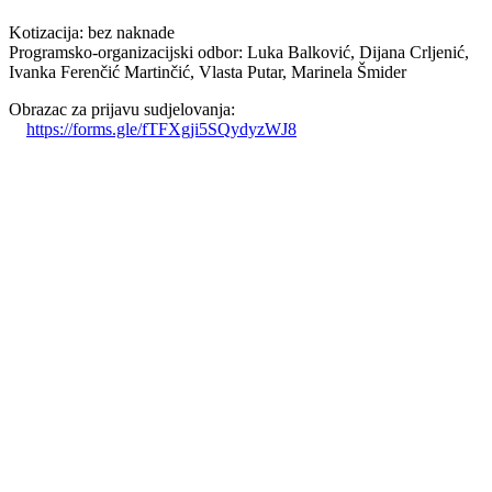
Kotizacija: bez naknade
Programsko-organizacijski odbor: Luka Balković, Dijana Crljenić,
Ivanka Ferenčić Martinčić, Vlasta Putar, Marinela Šmider
Obrazac za prijavu sudjelovanja:
https://forms.gle/fTFXgji5SQydyzWJ8