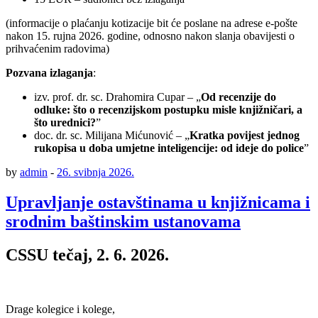
(informacije o plaćanju kotizacije bit će poslane na adrese e-pošte
nakon 15. rujna 2026. godine, odnosno nakon slanja obavijesti o
prihvaćenim radovima)
Pozvana izlaganja
:
izv. prof. dr. sc. Drahomira Cupar – „
Od recenzije do
odluke: što o recenzijskom postupku misle knjižničari, a
što urednici?
”
doc. dr. sc. Milijana Mićunović – „
Kratka povijest jednog
rukopisa u doba umjetne inteligencije: od ideje do police
”
by
admin
-
26. svibnja 2026.
Upravljanje ostavštinama u knjižnicama i
srodnim baštinskim ustanovama
CSSU tečaj, 2. 6. 2026.
Drage kolegice i kolege,