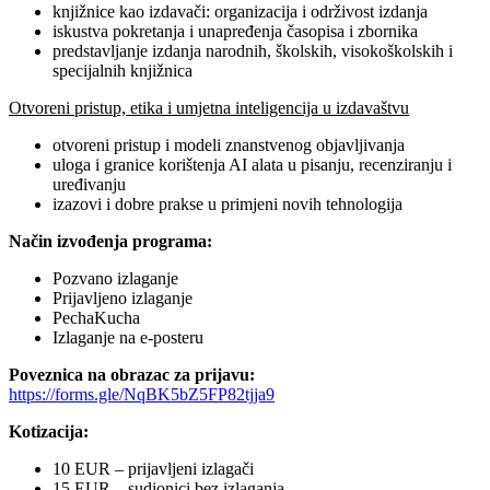
knjižnice kao izdavači: organizacija i održivost izdanja
iskustva pokretanja i unapređenja časopisa i zbornika
predstavljanje izdanja narodnih, školskih, visokoškolskih i
specijalnih knjižnica
Otvoreni pristup, etika i umjetna inteligencija u izdavaštvu
otvoreni pristup i modeli znanstvenog objavljivanja
uloga i granice korištenja AI alata u pisanju, recenziranju i
uređivanju
izazovi i dobre prakse u primjeni novih tehnologija
Način izvođenja programa:
Pozvano izlaganje
Prijavljeno izlaganje
PechaKucha
Izlaganje na e-posteru
Poveznica na obrazac za prijavu:
https://forms.gle/NqBK5bZ5FP82tjja9
Kotizacija:
10 EUR – prijavljeni izlagači
15 EUR – sudionici bez izlaganja