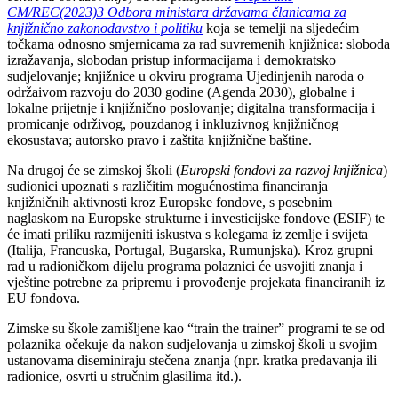
CM/REC(2023)3 Odbora ministara državama članicama za
knjižnično zakonodavstvo i politiku
koja se temelji na sljedećim
točkama odnosno smjernicama za rad suvremenih knjižnica: sloboda
izražavanja, slobodan pristup informacijama i demokratsko
sudjelovanje; knjižnice u okviru programa Ujedinjenih naroda o
održaivom razvoju do 2030 godine (Agenda 2030), globalne i
lokalne prijetnje i knjižnično poslovanje; digitalna transformacija i
promicanje održivog, pouzdanog i inkluzivnog knjižničnog
ekosustava; autorsko pravo i zaštita knjižnične baštine.
Na drugoj će se zimskoj školi (
Europski fondovi za razvoj knjižnica
)
sudionici upoznati s različitim mogućnostima financiranja
knjižničnih aktivnosti kroz Europske fondove, s posebnim
naglaskom na Europske strukturne i investicijske fondove (ESIF) te
će imati priliku razmijeniti iskustva s kolegama iz zemlje i svijeta
(Italija, Francuska, Portugal, Bugarska, Rumunjska). Kroz grupni
rad u radioničkom dijelu programa polaznici će usvojiti znanja i
vještine potrebne za pripremu i provođenje projekata financiranih iz
EU fondova.
Zimske su škole zamišljene kao “train the trainer” programi te se od
polaznika očekuje da nakon sudjelovanja u zimskoj školi u svojim
ustanovama diseminiraju stečena znanja (npr. kratka predavanja ili
radionice, osvrti u stručnim glasilima itd.).