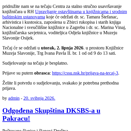
pridružite nam se na tečaju Centra za stalno stručno usavršavanje
knjižničara u RH
Upravljanje ostavštinama u knjižnicama i srodnim
baštinskim ustanovama
koje će održati dr. sc. Tamara Štefanac,
arhivistica i kustosica, zaposlena u Zbirci rukopisa i starih knjiga
Nacionalne i sveučilišne knjižnice u Zagrebu i dr. sc. Marina Vinaj,
knjižničarska savjetnica, voditeljica Odjela knjižnice u Muzeju
Slavonije Osijek.
Tečaj će se održati u
utorak,
2. lipnja 2026
. u prostoru Knjižnice
Muzeja Slavonije, Trg Ivana Pavla II. br. 1 od od 9 do 13 sati.
Sudjelovanje na tečaju je besplatno.
Prijave su putem
obrasca
:
https://cssu.nsk.hr/prijava-na-tecaj-3
.
Želite li potvrdu o sudjelovanju, svakako je potrebna prethodna
prijava.
by
admin
-
20. svibnja 2026.
Odgođena Skupština DKSBS-a u
Pakracu!
Poštovane članice i članovi Društva,