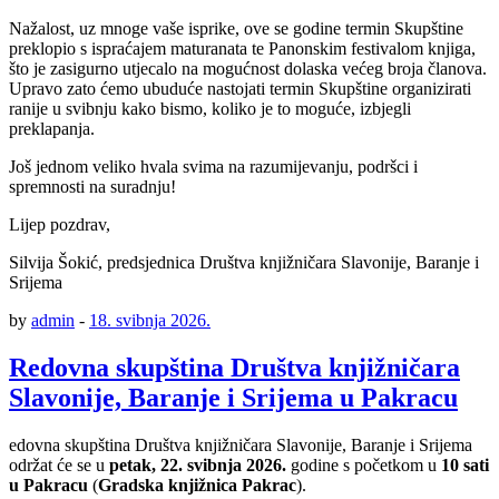
Nažalost, uz mnoge vaše isprike, ove se godine termin Skupštine
preklopio s ispraćajem maturanata te Panonskim festivalom knjiga,
što je zasigurno utjecalo na mogućnost dolaska većeg broja članova.
Upravo zato ćemo ubuduće nastojati termin Skupštine organizirati
ranije u svibnju kako bismo, koliko je to moguće, izbjegli
preklapanja.
Još jednom veliko hvala svima na razumijevanju, podršci i
spremnosti na suradnju!
Lijep pozdrav,
Silvija Šokić, predsjednica Društva knjižničara Slavonije, Baranje i
Srijema
by
admin
-
18. svibnja 2026.
Redovna skupština Društva knjižničara
Slavonije, Baranje i Srijema u Pakracu
edovna skupština Društva knjižničara Slavonije, Baranje i Srijema
održat će se u
petak, 22. svibnja 2026.
godine s početkom u
10 sati
u Pakracu
(
Gradska knjižnica Pakrac
).