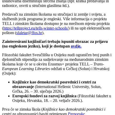
ustanovama diseminiraju stečena znanja (npr. kratka predavanja ili
radionice, osvrti u stručnim glasilima itd.).
Predavači na zimskim školama su stručnjaci iz zemlje i svijeta, a
službenih jezik programa je engleski. Više informacija o projektu
TELL i zimskim školama dostupno je na mrežnom mjestu projekta
(
https://tellproject.eu/tells-winter-schools/
) ili na upit elektroničkom
poštom (
sfaletar@ffos.hr
).
Zainteresirani knjižničari trebaju ispuniti obrazac za prijavu
(na engleskom jeziku), koji je dostupan
ovdje.
Filozofski fakultet Sveučilišta u Osijeku nudi ograničen broj punih i
djelomičnih stipendija za sudjelovanje na međunarodnim zimskim
školama koje će se u okviru Erasmus+ projekta TELL –
Trans-
European Learning Libraries
održati u Grčkoj (Solun) i Hrvatskoj
(Osijek):
Knjižnice kao demokratski posrednici i centri za
obrazovanje
(International Hellenic University, Solun,
Grčka, 26. – 30. siječnja 2026.)
Europski fondovi za razvoj knjižnica
(Filozofski fakultet u
Osijeku, Hrvatska, 18. – 20. veljače 2026.).
Prva će se zimska škola (
Knjižnice kao demokratski posrednici i
centri za obrazovanje
) baviti primjenom
Preporuke