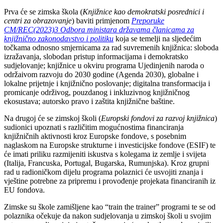
Prva će se zimska škola (
Knjižnice kao demokratski posrednici i
centri za obrazovanje
) baviti primjenom
Preporuke
CM/REC(2023)3 Odbora ministara državama članicama za
knjižnično zakonodavstvo i politiku
koja se temelji na sljedećim
točkama odnosno smjernicama za rad suvremenih knjižnica: sloboda
izražavanja, slobodan pristup informacijama i demokratsko
sudjelovanje; knjižnice u okviru programa Ujedinjenih naroda o
održaivom razvoju do 2030 godine (Agenda 2030), globalne i
lokalne prijetnje i knjižnično poslovanje; digitalna transformacija i
promicanje održivog, pouzdanog i inkluzivnog knjižničnog
ekosustava; autorsko pravo i zaštita knjižnične baštine.
Na drugoj će se zimskoj školi (
Europski fondovi za razvoj knjižnica
)
sudionici upoznati s različitim mogućnostima financiranja
knjižničnih aktivnosti kroz Europske fondove, s posebnim
naglaskom na Europske strukturne i investicijske fondove (ESIF) te
će imati priliku razmijeniti iskustva s kolegama iz zemlje i svijeta
(Italija, Francuska, Portugal, Bugarska, Rumunjska). Kroz grupni
rad u radioničkom dijelu programa polaznici će usvojiti znanja i
vještine potrebne za pripremu i provođenje projekata financiranih iz
EU fondova.
Zimske su škole zamišljene kao “train the trainer” programi te se od
polaznika očekuje da nakon sudjelovanja u zimskoj školi u svojim