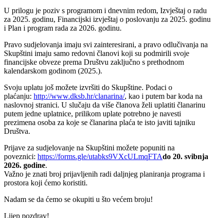
U prilogu je poziv s programom i dnevnim redom, Izvještaj o radu
za 2025. godinu, Financijski izvještaj o poslovanju za 2025. godinu
i Plan i program rada za 2026. godinu.
Pravo sudjelovanja imaju svi zainteresirani, a pravo odlučivanja na
Skupštini imaju samo redovni članovi koji su podmirili svoje
financijske obveze prema Društvu zaključno s prethodnom
kalendarskom godinom (2025.).
Svoju uplatu još možete izvršiti do Skupštine. Podaci o
plaćanju:
http://www.dksb.hr/clanarina/
, kao i putem bar koda na
naslovnoj stranici. U slučaju da više članova želi uplatiti članarinu
putem jedne uplatnice, prilikom uplate potrebno je navesti
prezimena osoba za koje se članarina plaća te isto javiti tajniku
Društva.
Prijave za sudjelovanje na Skupštini možete popuniti na
poveznici:
https://forms.gle/utabks9VXcULmqFTA
do 20. svibnja
2026. godine
.
Važno je znati broj prijavljenih radi daljnjeg planiranja programa i
prostora koji ćemo koristiti.
Nadam se da ćemo se okupiti u što većem broju!
Lijep pozdrav!