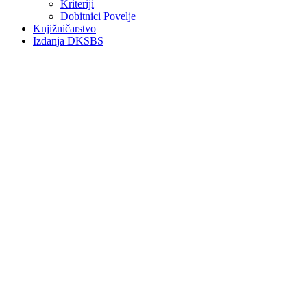
Kriteriji
Dobitnici Povelje
Knjižničarstvo
Izdanja DKSBS