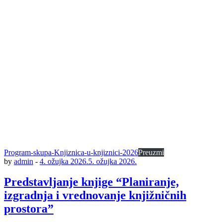
Program-skupa-Knjiznica-u-knjiznici-2026
Preuzmi
by
admin
-
4. ožujka 2026.
5. ožujka 2026.
Predstavljanje knjige “Planiranje,
izgradnja i vrednovanje knjižničnih
prostora”