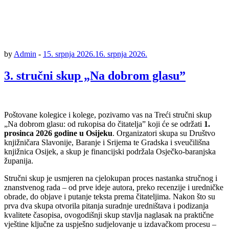
by
Admin
-
15. srpnja 2026.
16. srpnja 2026.
3. stručni skup „Na dobrom glasu”
Poštovane kolegice i kolege, pozivamo vas na Treći stručni skup
„Na dobrom glasu: od rukopisa do čitatelja” koji će se održati
1.
prosinca 2026 godine u Osijeku
. Organizatori skupa su Društvo
knjižničara Slavonije, Baranje i Srijema te Gradska i sveučilišna
knjižnica Osijek, a skup je financijski podržala Osječko-baranjska
županija.
Stručni skup je usmjeren na cjelokupan proces nastanka stručnog i
znanstvenog rada – od prve ideje autora, preko recenzije i uredničke
obrade, do objave i putanje teksta prema čitateljima. Nakon što su
prva dva skupa otvorila pitanja suradnje uredništava i podizanja
kvalitete časopisa, ovogodišnji skup stavlja naglasak na praktične
vještine ključne za uspješno sudjelovanje u izdavačkom procesu –