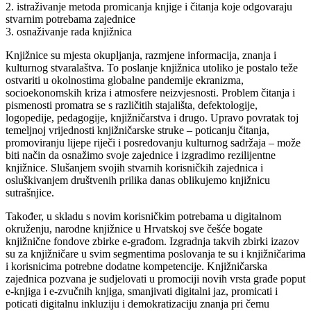
2. istraživanje metoda promicanja knjige i čitanja koje odgovaraju
stvarnim potrebama zajednice
3. osnaživanje rada knjižnica
Knjižnice su mjesta okupljanja, razmjene informacija, znanja i
kulturnog stvaralaštva. To poslanje knjižnica utoliko je postalo teže
ostvariti u okolnostima globalne pandemije ekranizma,
socioekonomskih kriza i atmosfere neizvjesnosti. Problem čitanja i
pismenosti promatra se s različitih stajališta, defektologije,
logopedije, pedagogije, knjižničarstva i drugo. Upravo povratak toj
temeljnoj vrijednosti knjižničarske struke – poticanju čitanja,
promoviranju lijepe riječi i posredovanju kulturnog sadržaja – može
biti način da osnažimo svoje zajednice i izgradimo rezilijentne
knjižnice. Slušanjem svojih stvarnih korisničkih zajednica i
osluškivanjem društvenih prilika danas oblikujemo knjižnicu
sutrašnjice.
Također, u skladu s novim korisničkim potrebama u digitalnom
okruženju, narodne knjižnice u Hrvatskoj sve češće bogate
knjižnične fondove zbirke e-građom. Izgradnja takvih zbirki izazov
su za knjižničare u svim segmentima poslovanja te su i knjižničarima
i korisnicima potrebne dodatne kompetencije. Knjižničarska
zajednica pozvana je sudjelovati u promociji novih vrsta građe poput
e-knjiga i e-zvučnih knjiga, smanjivati digitalni jaz, promicati i
poticati digitalnu inkluziju i demokratizaciju znanja pri čemu