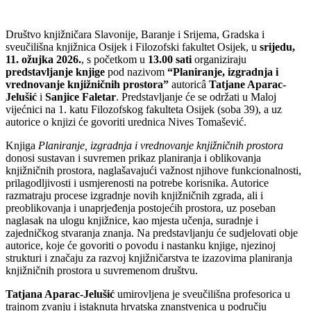
Društvo knjižničara Slavonije, Baranje i Srijema, Gradska i
sveučilišna knjižnica Osijek i Filozofski fakultet Osijek, u
srijedu,
11. ožujka 2026.
, s početkom u
13.00 sati
organiziraju
predstavljanje knjige
pod nazivom
“Planiranje, izgradnja i
vrednovanje knjižničnih prostora”
autoricâ
Tatjane Aparac-
Jelušić
i
Sanjice Faletar
. Predstavljanje će se održati u Maloj
vijećnici na 1. katu Filozofskog fakulteta Osijek (soba 39), a uz
autorice o knjizi će govoriti urednica Nives Tomašević.
Knjiga
Planiranje, izgradnja i vrednovanje knjižničnih prostora
donosi sustavan i suvremen prikaz planiranja i oblikovanja
knjižničnih prostora, naglašavajući važnost njihove funkcionalnosti,
prilagodljivosti i usmjerenosti na potrebe korisnika. Autorice
razmatraju procese izgradnje novih knjižničnih zgrada, ali i
preoblikovanja i unaprjeđenja postojećih prostora, uz poseban
naglasak na ulogu knjižnice, kao mjesta učenja, suradnje i
zajedničkog stvaranja znanja. Na predstavljanju će sudjelovati obje
autorice, koje će govoriti o povodu i nastanku knjige, njezinoj
strukturi i značaju za razvoj knjižničarstva te izazovima planiranja
knjižničnih prostora u suvremenom društvu.
Tatjana Aparac-Jelušić
umirovljena je sveučilišna profesorica u
trajnom zvanju i istaknuta hrvatska znanstvenica u području