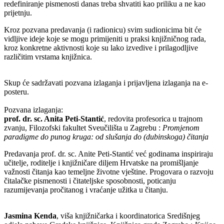
redefiniranje pismenosti danas treba shvatiti kao priliku a ne kao
prijetnju.
Kroz pozvana predavanja (i radionicu) svim sudionicima bit će
vidljive ideje koje se mogu primijeniti u praksi knjižničnog rada,
kroz konkretne aktivnosti koje su lako izvedive i prilagodljive
različitim vrstama knjižnica.
Skup će sadržavati pozvana izlaganja i prijavljena izlaganja na e-
posteru.
Pozvana izlaganja:
prof. dr. sc. Anita Peti-Stantić
, redovita profesorica u trajnom
zvanju, Filozofski fakultet Sveučilišta u Zagrebu :
Promjenom
paradigme do punog kruga: od slušanja do (dubinskoga) čitanja
Predavanja prof. dr. sc. Anite Peti-Stantić već godinama inspiriraju
učitelje, roditelje i knjižničare diljem Hrvatske na promišljanje
važnosti čitanja kao temeljne životne vještine. Progovara o razvoju
čitalačke pismenosti i čitateljske sposobnosti, poticanju
razumijevanja pročitanog i vraćanje užitka u čitanju.
Jasmina Kenda
, viša knjižničarka i koordinatorica Središnjeg