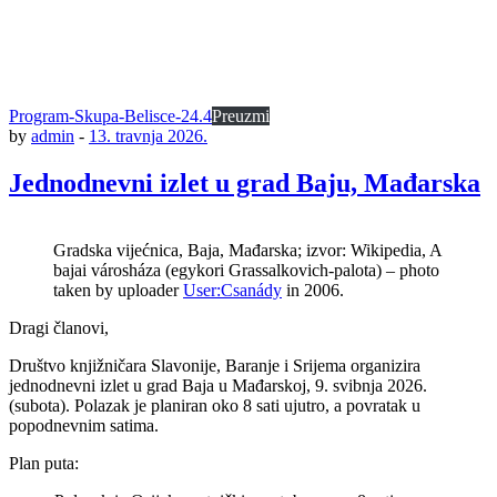
Program-Skupa-Belisce-24.4
Preuzmi
by
admin
-
13. travnja 2026.
Jednodnevni izlet u grad Baju, Mađarska
Gradska vijećnica, Baja, Mađarska; izvor: Wikipedia, A
bajai városháza (egykori Grassalkovich-palota) – photo
taken by uploader
User:Csanády
in 2006.
Dragi članovi,
Društvo knjižničara Slavonije, Baranje i Srijema organizira
jednodnevni izlet u grad Baja u Mađarskoj, 9. svibnja 2026.
(subota). Polazak je planiran oko 8 sati ujutro, a povratak u
popodnevnim satima.
Plan puta: