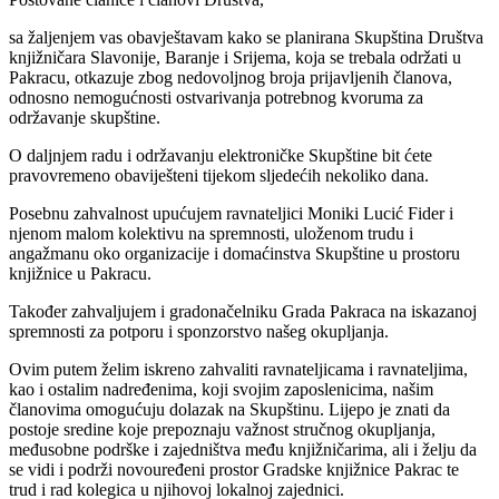
sa žaljenjem vas obavještavam kako se planirana Skupština Društva
knjižničara Slavonije, Baranje i Srijema, koja se trebala održati u
Pakracu, otkazuje zbog nedovoljnog broja prijavljenih članova,
odnosno nemogućnosti ostvarivanja potrebnog kvoruma za
održavanje skupštine.
O daljnjem radu i održavanju elektroničke Skupštine bit ćete
pravovremeno obaviješteni tijekom sljedećih nekoliko dana.
Posebnu zahvalnost upućujem ravnateljici Moniki Lucić Fider i
njenom malom kolektivu na spremnosti, uloženom trudu i
angažmanu oko organizacije i domaćinstva Skupštine u prostoru
knjižnice u Pakracu.
Također zahvaljujem i gradonačelniku Grada Pakraca na iskazanoj
spremnosti za potporu i sponzorstvo našeg okupljanja.
Ovim putem želim iskreno zahvaliti ravnateljicama i ravnateljima,
kao i ostalim nadređenima, koji svojim zaposlenicima, našim
članovima omogućuju dolazak na Skupštinu. Lijepo je znati da
postoje sredine koje prepoznaju važnost stručnog okupljanja,
međusobne podrške i zajedništva među knjižničarima, ali i želju da
se vidi i podrži novouređeni prostor Gradske knjižnice Pakrac te
trud i rad kolegica u njihovoj lokalnoj zajednici.