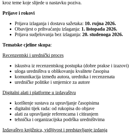
kroz teme koje slijede u nastavku poziva.
Prijave i rokovi
Prijava izlaganja i dostava sažetaka:
10. rujna 2026.
Obavijest o prihvaćanju izlaganja:
1. listopada 2026.
Prijava sudjelovanja bez izlaganja:
20. studenoga 2026.
Tematske cjeline skupa
:
Recenzentski i urednički proces
iskustva iz recenzentskog postupka (dobre prakse i izazovi)
uloga uredništva u oblikovanju kvalitete časopisa
komunikacija između autora, urednika i recenzenata
uredničke politike i smjernice za autore
Digitalni alati i platforme u izdavaštvu
korištenje sustava za upravljanje časopisima
digitalni tijek rada: od rukopisa do objave
alati za upravljanje referencama i citiranjem
tehnička i organizacijska podrška uredništvima
Izdavaštvo knjižnica, vidljivost i predstavljanje izdanja