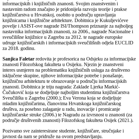
informacijskih i knjižničnih znanosti. Svojim znanstvenim i
nastavnim radom značajno je pridonijela razvoju teorije i prakse
knjižničarstva u Hrvatskoj, osobito u području upravljanja
knjižnicama i knjižnične arhitekture. Dobitnica je Kukuljevićeve
povelje i ASIST-ove nagrade ISI/Thompson priznanje za najboljeg
nastavnika informacijskih znanosti, za 2006., nagrade Nacionalne i
sveučilišne knjižnice u Zagrebu za 2012. te nagrade europske
udruge knjižničarskih i informacijskih sveučilišnih odjela EUCLID
za 2018. godinu.
Sanjica Faletar
redovita je profesorica na Odsjeku za informacijske
znanosti Filozofskog fakulteta u Osijeku. Njezin je znanstveni
interes usmjeren na problematiku knjižničnih usluga za društveno
isključene skupine, njihove informacijske potrebe i ponašanje,
knjižničnu arhitekturu te obrazovanje u području informacijskih
znanosti. Dobitnica je triju nagrada: Zaklade Ljerka Markić-
Čučuković koja se dodjeljuje najboljim studentima knjižničarstva
Sveučilišta u Zagrebu (2000.); Eva Verona koja se dodjeljuje
mladim knjižničarima, članovima Hrvatskoga knjižničarskog
društva, za posebno zalaganje u radu, inovacije i promicanje
knjižničarske struke (2006.) te Nagradu za izvrsnost u znanosti (za
područje društvenih znanosti) Filozofskog fakulteta Osijek (2021.).
Pozivamo sve zainteresirane studente, knjižničare, stručnjake i
javnost da nam se pridruže na ovom predstavljanju.