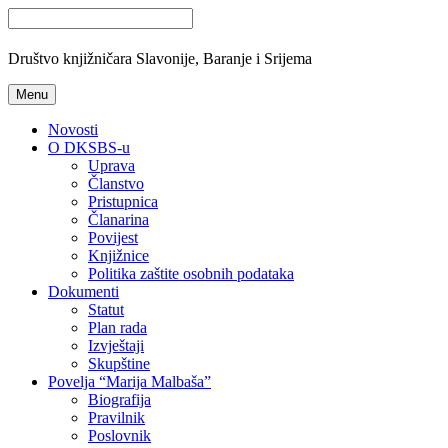
Društvo knjižničara Slavonije, Baranje i Srijema
Menu
Novosti
O DKSBS-u
Uprava
Članstvo
Pristupnica
Članarina
Povijest
Knjižnice
Politika zaštite osobnih podataka
Dokumenti
Statut
Plan rada
Izvještaji
Skupštine
Povelja “Marija Malbaša”
Biografija
Pravilnik
Poslovnik