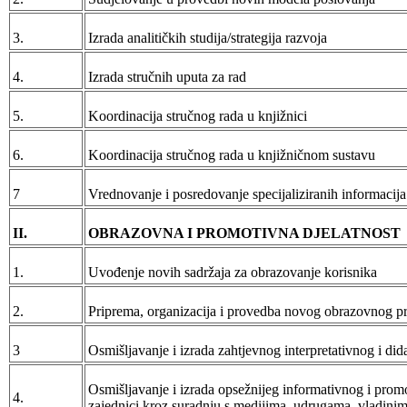
3.
Izrada analitičkih studija/strategija razvoja
4.
Izrada stručnih uputa za rad
5.
Koordinacija stručnog rada u knjižnici
6.
Koordinacija stručnog rada u knjižničnom sustavu
7
Vrednovanje i posredovanje specijaliziranih informacija
II.
OBRAZOVNA I PROMOTIVNA DJELATNOST
1.
Uvođenje novih sadržaja za obrazovanje korisnika
2.
Priprema, organizacija i provedba novog obrazovnog 
3
Osmišljavanje i izrada zahtjevnog interpretativnog i did
Osmišljavanje i izrada opsežnijeg informativnog i promo
4.
zajednici kroz suradnju s medijima, udrugama, vladinim