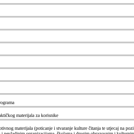
programa
aktičkog materijala za korisnike
tivnog materijala (
poticanje i stvaranje kulture čitanja te utjecaj na poz
 i nevladinim organizacijama, školama i drugim obrazovnim i kulturnim