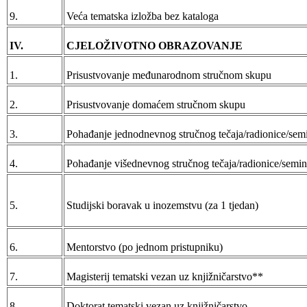
9.
Veća tematska izložba bez kataloga
IV.
CJELOŽIVOTNO OBRAZOVANJE
1.
Prisustvovanje međunarodnom stručnom skupu
2.
Prisustvovanje domaćem stručnom skupu
3.
Pohađanje jednodnevnog stručnog tečaja/radionice/sem
4.
Pohađanje višednevnog stručnog tečaja/radionice/semin
5.
Studijski boravak u inozemstvu (za 1 tjedan)
6.
Mentorstvo (po jednom pristupniku)
7.
Magisterij tematski vezan uz knjižničarstvo**
8.
Doktorat tematski vezan uz knjižničarstvo