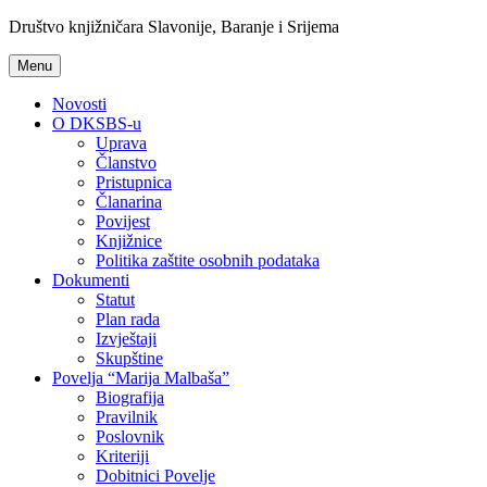
Društvo knjižničara Slavonije, Baranje i Srijema
Menu
Novosti
O DKSBS-u
Uprava
Članstvo
Pristupnica
Članarina
Povijest
Knjižnice
Politika zaštite osobnih podataka
Dokumenti
Statut
Plan rada
Izvještaji
Skupštine
Povelja “Marija Malbaša”
Biografija
Pravilnik
Poslovnik
Kriteriji
Dobitnici Povelje