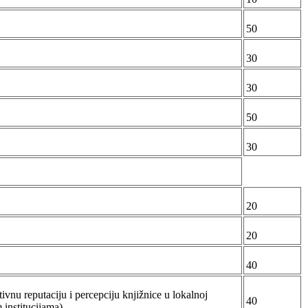
50
30
30
50
30
20
20
40
itivnu reputaciju i percepciju knjižnice u lokalnoj
40
 institucijama)