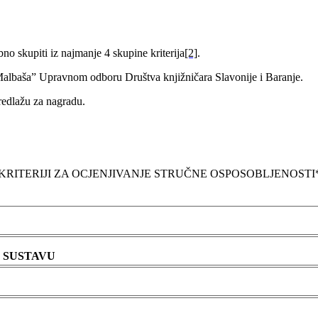
o skupiti iz najmanje 4 skupine kriterija
[2]
.
Malbaša” Upravnom odboru Društva knjižničara Slavonije i Baranje.
redlažu za nagradu.
KRITERIJI ZA OCJENJIVANJE STRUČNE OSPOSOBLJENOSTI
M SUSTAVU