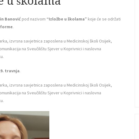
e u školama”
vin Banović
pod nazivom
“Izložbe u školama”
koje će se održati
tforme
.
čarka, izvrsna savjetnica zaposlena u Medicinskoj školi Osijek,
munikacija na Sveučilištu Sjever u Koprivnici i naslovna
ku.
9. travnja
.
čarka, izvrsna savjetnica zaposlena u Medicinskoj školi Osijek,
munikacija na Sveučilištu Sjever u Koprivnici i naslovna
ku.