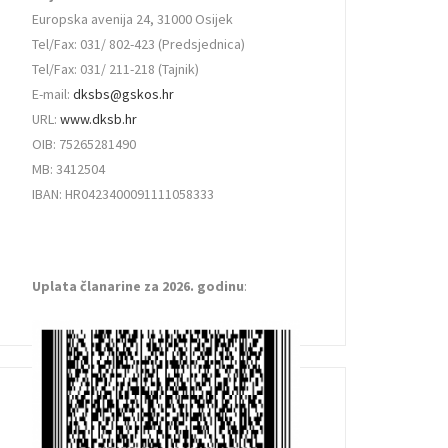
Europska avenija 24, 31000 Osijek
Tel/Fax: 031/ 802-423 (Predsjednica)
Tel/Fax: 031/ 211-218 (Tajnik)
E-mail:
dksbs@gskos.hr
URL:
www.dksb.hr
OIB: 75265281490
MB: 3412504
IBAN: HR0423400091111058333
Uplata članarine za 2026. godinu
: