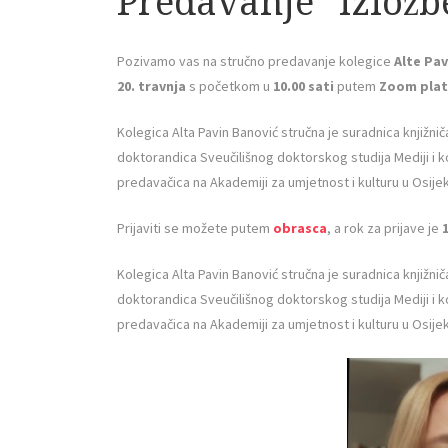
Predavanje “Izložb
Pozivamo vas na stručno predavanje kolegice
Alte Pa
20. travnja
s početkom u
10.00 sati
putem
Zoom pla
Kolegica Alta Pavin Banović stručna je suradnica knjižni
doktorandica Sveučilišnog doktorskog studija Mediji i ko
predavačica na Akademiji za umjetnost i kulturu u Osije
Prijaviti se možete putem
obrasca
, a rok za prijave je
1
Kolegica Alta Pavin Banović stručna je suradnica knjižni
doktorandica Sveučilišnog doktorskog studija Mediji i ko
predavačica na Akademiji za umjetnost i kulturu u Osije