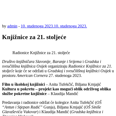
by
admin
-
10. studenoga 2023.
10. studenoga 2023.
Knjižnice za 21. stoljeće
Radionice Knjižnice za 21. stoljeće
Društvo knjižničara Slavonije, Baranje i Srijema
i
Gradska i
sveučilišna knjižnica Osijek
organiziraju
Radionice Knjižnice za 21.
stoljeće
koje će se održati u
Gradskoj i sveučilišnoj knjižnici Osijek
u
prostoru
American Cornera
27. studenoga 2023.
Film u školskoj knjižnici
– Anita Tufekčić, Biljana Krnjajić
Kultura u pokretu – projekt kao mogući oblik održivog oblika
službe pokretne knjižnice
– Klaudija Mandić
Predavanja i radionice održat će kolegice Anita Tufekčić (
OŠ
“Antun i Stjepan Radić”
Gunja), Biljana Krnjajić (
OŠ Siniše
Glavaševića Vukovar
) i Klaudija Mandić (
Gradska knjižnica i