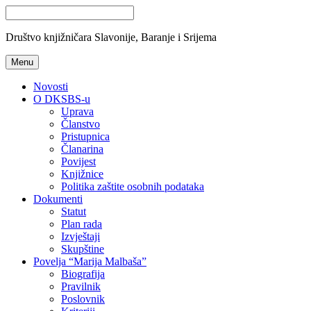
Društvo knjižničara Slavonije, Baranje i Srijema
Menu
Novosti
O DKSBS-u
Uprava
Članstvo
Pristupnica
Članarina
Povijest
Knjižnice
Politika zaštite osobnih podataka
Dokumenti
Statut
Plan rada
Izvještaji
Skupštine
Povelja “Marija Malbaša”
Biografija
Pravilnik
Poslovnik