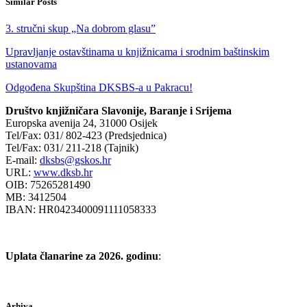
Similar Posts
3. stručni skup „Na dobrom glasu”
Upravljanje ostavštinama u knjižnicama i srodnim baštinskim
ustanovama
Odgođena Skupština DKSBS-a u Pakracu!
Društvo knjižničara Slavonije, Baranje i Srijema
Europska avenija 24, 31000 Osijek
Tel/Fax: 031/ 802-423 (Predsjednica)
Tel/Fax: 031/ 211-218 (Tajnik)
E-mail:
dksbs@gskos.hr
URL:
www.dksb.hr
OIB: 75265281490
MB: 3412504
IBAN: HR0423400091111058333
Uplata članarine za 2026. godinu
:
Arhiva