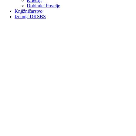
Kriteriji
Dobitnici Povelje
Knjižničarstvo
Izdanja DKSBS