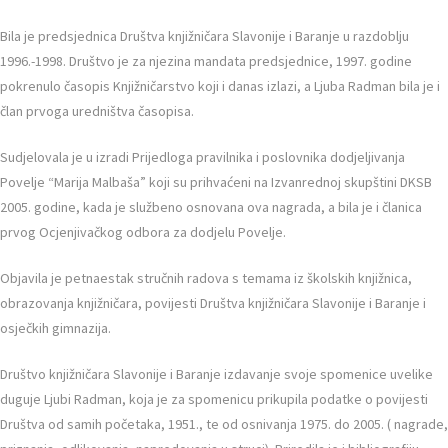
Bila je predsjednica Društva knjižničara Slavonije i Baranje u razdoblju
1996.-1998. Društvo je za njezina mandata predsjednice, 1997. godine
pokrenulo časopis Knjižničarstvo koji i danas izlazi, a Ljuba Radman bila je i
član prvoga uredništva časopisa.
Sudjelovala je u izradi Prijedloga pravilnika i poslovnika dodjeljivanja
Povelje “Marija Malbaša” koji su prihvaćeni na Izvanrednoj skupštini DKSB
2005. godine, kada je službeno osnovana ova nagrada, a bila je i članica
prvog Ocjenjivačkog odbora za dodjelu Povelje.
Objavila je petnaestak stručnih radova s temama iz školskih knjižnica,
obrazovanja knjižničara, povijesti Društva knjižničara Slavonije i Baranje i
osječkih gimnazija.
Društvo knjižničara Slavonije i Baranje izdavanje svoje spomenice uvelike
duguje Ljubi Radman, koja je za spomenicu prikupila podatke o povijesti
Društva od samih početaka, 1951., te od osnivanja 1975. do 2005. ( nagrade,