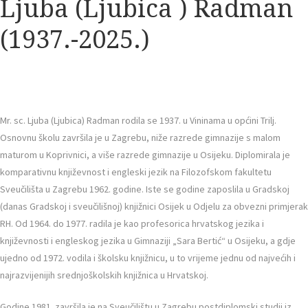
Ljuba (Ljubica ) Radman
(1937.-2025.)
Mr. sc. Ljuba (Ljubica) Radman rodila se 1937. u Vininama u općini Trilj.
Osnovnu školu završila je u Zagrebu, niže razrede gimnazije s malom
maturom u Koprivnici, a više razrede gimnazije u Osijeku. Diplomirala je
komparativnu književnost i engleski jezik na Filozofskom fakultetu
Sveučilišta u Zagrebu 1962. godine. Iste se godine zaposlila u Gradskoj
(danas Gradskoj i sveučilišnoj) knjižnici Osijek u Odjelu za obvezni primjerak
RH. Od 1964. do 1977. radila je kao profesorica hrvatskog jezika i
književnosti i engleskog jezika u Gimnaziji „Sara Bertić“ u Osijeku, a gdje
ujedno od 1972. vodila i školsku knjižnicu, u to vrijeme jednu od najvećih i
najrazvijenijih srednjoškolskih knjižnica u Hrvatskoj.
Godine 1981. završila je na Sveučilištu u Zagrebu postdiplomski studij iz