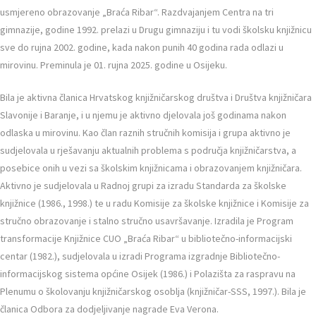
usmjereno obrazovanje „Braća Ribar“. Razdvajanjem Centra na tri
gimnazije, godine 1992. prelazi u Drugu gimnaziju i tu vodi školsku knjižnicu
sve do rujna 2002. godine, kada nakon punih 40 godina rada odlazi u
mirovinu. Preminula je 01. rujna 2025. godine u Osijeku.
Bila je aktivna članica Hrvatskog knjižničarskog društva i Društva knjižničara
Slavonije i Baranje, i u njemu je aktivno djelovala još godinama nakon
odlaska u mirovinu. Kao član raznih stručnih komisija i grupa aktivno je
sudjelovala u rješavanju aktualnih problema s područja knjižničarstva, a
posebice onih u vezi sa školskim knjižnicama i obrazovanjem knjižničara.
Aktivno je sudjelovala u Radnoj grupi za izradu Standarda za školske
knjižnice (1986., 1998.) te u radu Komisije za školske knjižnice i Komisije za
stručno obrazovanje i stalno stručno usavršavanje. Izradila je Program
transformacije Knjižnice CUO „Braća Ribar“ u bibliotečno-informacijski
centar (1982.), sudjelovala u izradi Programa izgradnje Bibliotečno-
informacijskog sistema općine Osijek (1986.) i Polazišta za raspravu na
Plenumu o školovanju knjižničarskog osoblja (knjižničar-SSS, 1997.). Bila je
članica Odbora za dodjeljivanje nagrade Eva Verona.