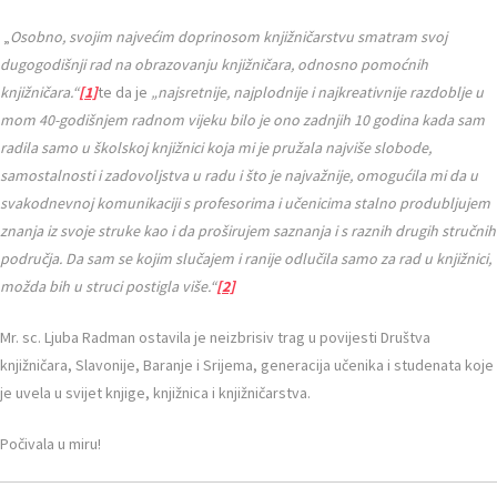
„
Osobno, svojim najvećim doprinosom knjižničarstvu smatram svoj
dugogodišnji rad na obrazovanju knjižničara, odnosno pomoćnih
knjižničara.“
[1]
te da je
„najsretnije, najplodnije i najkreativnije razdoblje u
mom 40-godišnjem radnom vijeku bilo je ono zadnjih 10 godina kada sam
radila samo u školskoj knjižnici koja mi je pružala najviše slobode,
samostalnosti i zadovoljstva u radu i što je najvažnije, omogućila mi da u
svakodnevnoj komunikaciji s profesorima i učenicima stalno produbljujem
znanja iz svoje struke kao i da proširujem saznanja i s raznih drugih stručnih
područja. Da sam se kojim slučajem i ranije odlučila samo za rad u knjižnici,
možda bih u struci postigla više.“
[2]
Mr. sc. Ljuba Radman ostavila je neizbrisiv trag u povijesti Društva
knjižničara, Slavonije, Baranje i Srijema, generacija učenika i studenata koje
je uvela u svijet knjige, knjižnica i knjižničarstva.
Počivala u miru!