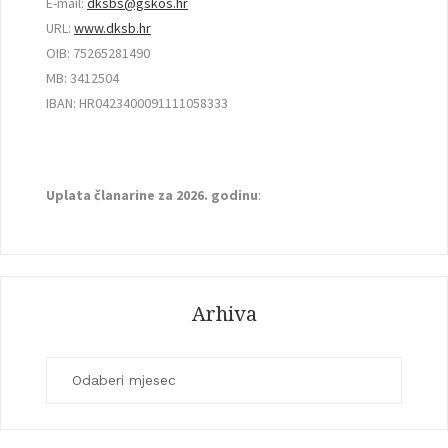
E-mail:
dksbs@gskos.hr
URL:
www.dksb.hr
OIB: 75265281490
MB: 3412504
IBAN: HR0423400091111058333
Uplata članarine za 2026. godinu
:
Arhiva
Arhiva