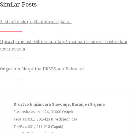
Similar Posts
3. stručni skup „Na dobrom glasu”
Upravljanje ostavštinama u knjižnicama i srodnim baštinskim
ustanovama
Odgođena Skupština DKSBS-a u Pakracu!
Društvo knjižničara Slavonije, Baranje i Srijema
Europska avenija 24, 31000 Osijek
Tel/Fax: 031/ 802-423 (Predsjednica)
Tel/Fax: 031/ 211-218 (Tajnik)