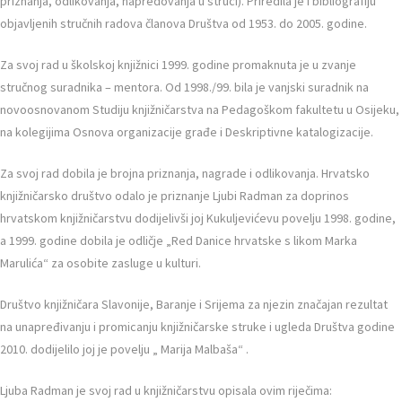
priznanja, odlikovanja, napredovanja u struci). Priredila je i bibliografiju
objavljenih stručnih radova članova Društva od 1953. do 2005. godine.
Za svoj rad u školskoj knjižnici 1999. godine promaknuta je u zvanje
stručnog suradnika – mentora. Od 1998./99. bila je vanjski suradnik na
novoosnovanom Studiju knjižničarstva na Pedagoškom fakultetu u Osijeku,
na kolegijima Osnova organizacije građe i Deskriptivne katalogizacije.
Za svoj rad dobila je brojna priznanja, nagrade i odlikovanja. Hrvatsko
knjižničarsko društvo odalo je priznanje Ljubi Radman za doprinos
hrvatskom knjižničarstvu dodijelivši joj Kukuljevićevu povelju 1998. godine,
a 1999. godine dobila je odličje „Red Danice hrvatske s likom Marka
Marulića“ za osobite zasluge u kulturi.
Društvo knjižničara Slavonije, Baranje i Srijema za njezin značajan rezultat
na unapređivanju i promicanju knjižničarske struke i ugleda Društva godine
2010. dodijelilo joj je povelju „ Marija Malbaša“ .
Ljuba Radman je svoj rad u knjižničarstvu opisala ovim riječima: