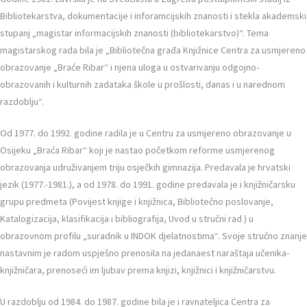
Bibliotekarstva, dokumentacije i inforamcijskih znanosti i stekla akademski
stupanj „magistar informacijskih znanosti (bibliotekarstvo)“. Tema
magistarskog rada bila je „Bibliotečna građa Knjižnice Centra za usmjereno
obrazovanje „Braće Ribar“ i njena uloga u ostvarivanju odgojno-
obrazovanih i kulturnih zadataka škole u prošlosti, danas i u narednom
razdoblju“.
Od 1977. do 1992. godine radila je u Centru za usmjereno obrazovanje u
Osijeku „Braća Ribar“ koji je nastao početkom reforme usmjerenog
obrazovanja udruživanjem triju osječkih gimnazija. Predavala je hrvatski
jezik (1977.-1981.), a od 1978. do 1991. godine predavala je i knjižničarsku
grupu predmeta (Povijest knjige i knjižnica, Bibliotečno poslovanje,
Katalogizacija, klasifikacija i bibliografija, Uvod u stručni rad ) u
obrazovnom profilu „suradnik u INDOK djelatnostima“. Svoje stručno znanje
nastavnim je radom uspješno prenosila na jedanaest naraštaja učenika-
knjižničara, prenoseći im ljubav prema knjizi, knjižnici i knjižničarstvu.
U razdoblju od 1984. do 1987. godine bila je i ravnateljica Centra za